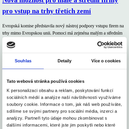
pro vstup na trhy třetích zemí
Evropská komise představila nový nástroj podpory vstupu firem na
trhy mimo Evropskou unii. Pomoci má zejména malým a středním
podnikům, které jsou základem české i evropské ekonomiky. Firmy
mohou nově
Celý článek
Souhlas
Detaily
Více o cookies
aexportcz
5. 11. 2020
Západní Balkán: zajímavé a tradiční
Tato webová stránka používá cookies
K personalizaci obsahu a reklam, poskytování funkcí
místo pro český export
sociálních médií a analýze naší návštěvnosti využíváme
soubory cookie. Informace o tom, jak náš web používáte,
Česká republika má k balkánským zemím tradičně velmi blízko. A
sdílíme se svými partnery pro sociální média, inzerci a
zdaleka nejde jen o to, že Chorvatsko je nejpopulárnější česká
analýzy. Partneři tyto údaje mohou zkombinovat s
dovolenková destinace. Je to i oblast, kde se dobře etablovaly
dalšími informacemi, které jste jim poskytli nebo které