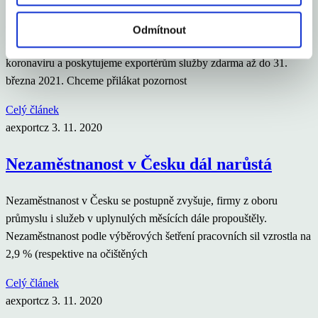
Česká agentura na podporu obchodu (CzechTrade) prodloužila svou
Odmítnout
nabídku poskytování služeb zdarma. „Reagujeme na druhou vlnu
koronaviru a poskytujeme exportérům služby zdarma až do 31.
března 2021. Chceme přilákat pozornost
Celý článek
aexportcz
3. 11. 2020
Nezaměstnanost v Česku dál narůstá
Nezaměstnanost v Česku se postupně zvyšuje, firmy z oboru
průmyslu i služeb v uplynulých měsících dále propouštěly.
Nezaměstnanost podle výběrových šetření pracovních sil vzrostla na
2,9 % (respektive na očištěných
Celý článek
aexportcz
3. 11. 2020