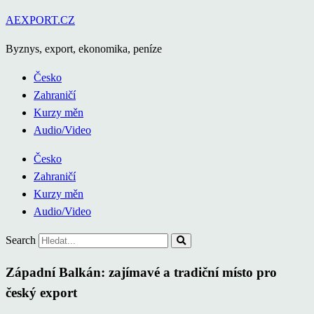
Přejít
AEXPORT.CZ
k
Byznys, export, ekonomika, peníze
obsahu
Česko
Zahraničí
Kurzy měn
Audio/Video
Česko
Zahraničí
Kurzy měn
Audio/Video
Search
Západní Balkán: zajímavé a tradiční místo pro
český export