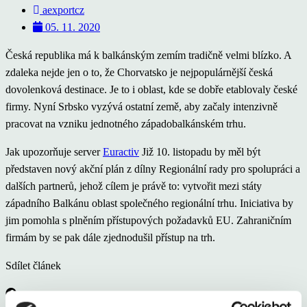
aexportcz
05. 11. 2020
Česká republika má k balkánským zemím tradičně velmi blízko. A
zdaleka nejde jen o to, že Chorvatsko je nejpopulárnější česká
dovolenková destinace. Je to i oblast, kde se dobře etablovaly české
firmy. Nyní Srbsko vyzývá ostatní země, aby začaly intenzivně
pracovat na vzniku jednotného západobalkánském trhu.
Jak upozorňuje server
Euractiv
Již 10. listopadu by měl být
představen nový akční plán z dílny Regionální rady pro spolupráci a
dalších partnerů, jehož cílem je právě to: vytvořit mezi státy
západního Balkánu oblast společného regionální trhu. Iniciativa by
jim pomohla s plněním přístupových požadavků EU. Zahraničním
firmám by se pak dále zjednodušil přístup na trh.
Sdílet článek