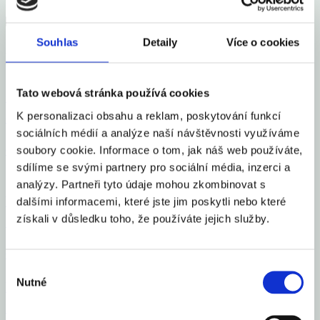
Souhlas
Detaily
Více o cookies
Mohlo by Vás zajímat
Tato webová stránka používá cookies
Česko se zařadilo mezi 16 elitních světových gastro
K personalizaci obsahu a reklam, poskytování funkcí
destinací roku 2026
sociálních médií a analýze naší návštěvnosti využíváme
soubory cookie. Informace o tom, jak náš web používáte,
Celý článek
sdílíme se svými partnery pro sociální média, inzerci a
analýzy. Partneři tyto údaje mohou zkombinovat s
Vloni v ČR zbankrotovalo 6 213 podnikatelů, o 16
dalšími informacemi, které jste jim poskytli nebo které
získali v důsledku toho, že používáte jejich služby.
% více než v roce 2024
Celý článek
Výběr
Nutné
souhlasu
Průměrná inflace v roce 2025 na 2,5 %, letos okolo
2 %