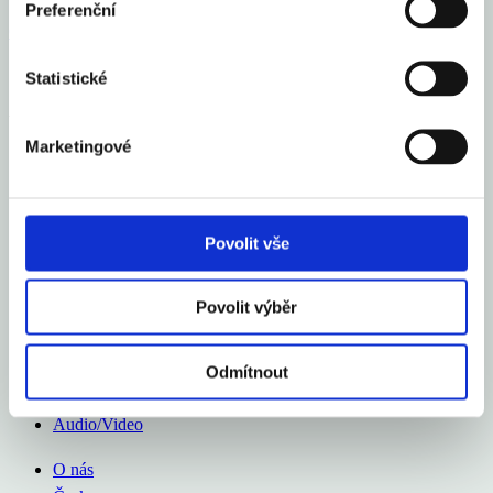
Preferenční
Celý článek
Statistické
Aexport.cz
Marketingové
O nás
Česko
Zahraničí
Kurzy měn
Povolit vše
Audio/Video
Povolit výběr
O nás
Česko
Zahraničí
Odmítnout
Kurzy měn
Audio/Video
O nás