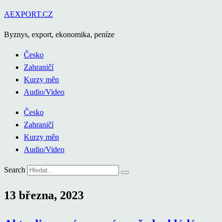
Přejít
AEXPORT.CZ
k
Byznys, export, ekonomika, peníze
obsahu
Česko
Zahraničí
Kurzy měn
Audio/Video
Česko
Zahraničí
Kurzy měn
Audio/Video
Search
13 března, 2023