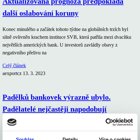
Aktualizovaná prognóza předpokládá
další oslabování koruny
Konec minulého a začátek tohoto týdne na globálních trzích byl
silně ovlivněn krachem instituce SVB, která patřila mezi dvacítku
největších amerických bank. U investorů zavládly obavy z
negativního přelivu na
Celý článek
aexportcz
13. 3. 2023
Padělků bankovek výrazně ubylo.
Padělatelé nejčastěji napodobují
tisícikorunu
Na území České republiky se v roce 2022 podařilo zadržet celkem 1
Souhlas
Detaily
Více o cookies