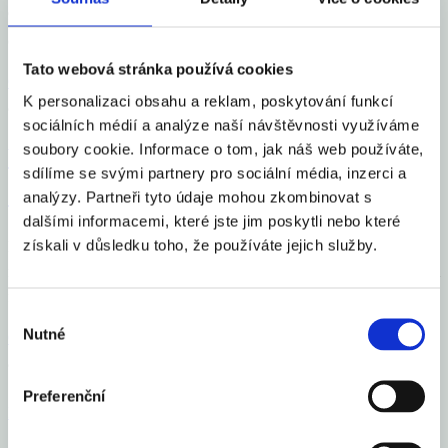
980 padělaných a pozměněných bankovek a mincí různých měn,
což je zhruba třiapůlkrát méně než v předcházejícím roce,
Tato webová stránka používá cookies
Celý článek
K personalizaci obsahu a reklam, poskytování funkcí
aexportcz
13. 3. 2023
sociálních médií a analýze naší návštěvnosti využíváme
soubory cookie. Informace o tom, jak náš web používáte,
V USA padly dvě regionální banky, Fed
sdílíme se svými partnery pro sociální média, inzerci a
dává 100% garanci na nepojištěné vklady
analýzy. Partneři tyto údaje mohou zkombinovat s
dalšími informacemi, které jste jim poskytli nebo které
získali v důsledku toho, že používáte jejich služby.
Na trhy se ke konci minulého týdne vrátila velká nervozita, tentokrát
nikoli v reakci na příchozí makro data, ale na problémy v americkém
finančním sektoru. Pád Silicon Valley Bank (SVB),
Výběr
Nutné
souhlasu
Celý článek
aexportcz
13. 3. 2023
Preferenční
Financial Markets
by TradingView