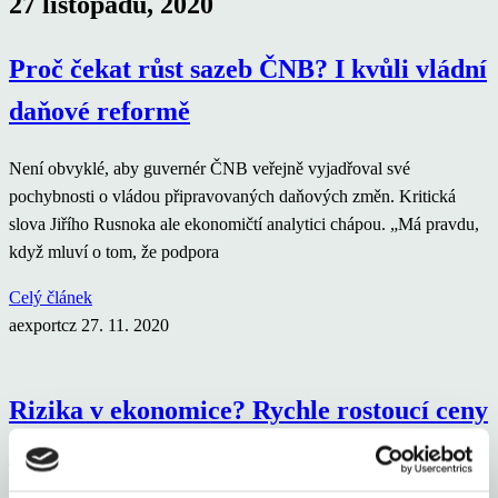
27 listopadu, 2020
Proč čekat růst sazeb ČNB? I kvůli vládní
daňové reformě
Není obvyklé, aby guvernér ČNB veřejně vyjadřoval své
pochybnosti o vládou připravovaných daňových změn. Kritická
slova Jiřího Rusnoka ale ekonomičtí analytici chápou. „Má pravdu,
když mluví o tom, že podpora
Celý článek
aexportcz
27. 11. 2020
Rizika v ekonomice? Rychle rostoucí ceny
nemovitostí