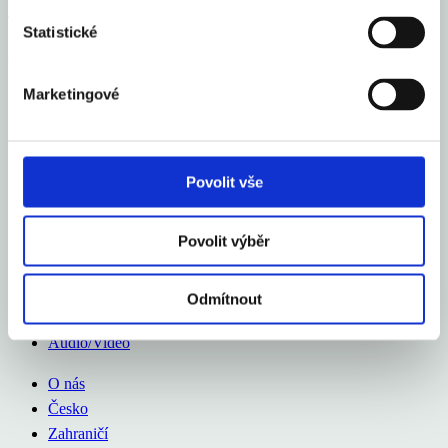
Financial Markets
by TradingView
Statistické
Aexport.cz
Marketingové
O nás
Česko
Zahraničí
Kurzy měn
Povolit vše
Audio/Video
Povolit výběr
O nás
Česko
Zahraničí
Odmítnout
Kurzy měn
Audio/Video
O nás
Česko
Zahraničí