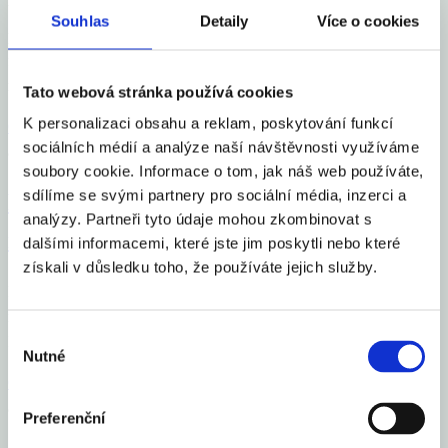
Významným zdrojem systémových rizik v domácí ekonomice je
Souhlas
Detaily
Více o cookies
podle ČNB obnovené roztáčení spirály mezi dluhovým
financováním nákupu rezidenčních nemovitostí a jejich rychle
rostoucími cenami. Konstatuje to letošní podzimní zpráva Rizika
Tato webová stránka používá cookies
K personalizaci obsahu a reklam, poskytování funkcí
Celý článek
sociálních médií a analýze naší návštěvnosti využíváme
aexportcz
27. 11. 2020
soubory cookie. Informace o tom, jak náš web používáte,
sdílíme se svými partnery pro sociální média, inzerci a
Rusnok: Způsob, jak se tu mění daně, je
analýzy. Partneři tyto údaje mohou zkombinovat s
neomluvitelně špatný
dalšími informacemi, které jste jim poskytli nebo které
získali v důsledku toho, že používáte jejich služby.
Proces změny daní, jak nyní probíhá v českém parlamentu, „je
neskutečně špatně zvládnutý, a to je neomluvitelné“. V pořadu
Výběr
Interview ČT 24 to řekl guvernér ČNB Jiří Rusnok. Obecně podle
Nutné
souhlasu
Celý článek
aexportcz
27. 11. 2020
Preferenční