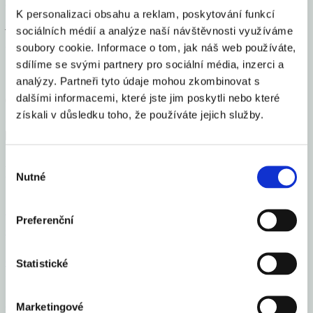
K personalizaci obsahu a reklam, poskytování funkcí
Autorem textu je Dominik Rusinko, hlavní ekonom ČSOB Private
sociálních médií a analýze naší návštěvnosti využíváme
Banking
soubory cookie. Informace o tom, jak náš web používáte,
sdílíme se svými partnery pro sociální média, inzerci a
Sdílet článek
analýzy. Partneři tyto údaje mohou zkombinovat s
dalšími informacemi, které jste jim poskytli nebo které
získali v důsledku toho, že používáte jejich služby.
Výběr
Mohlo by Vás zajímat
Nutné
souhlasu
Česko se zařadilo mezi 16 elitních světových gastro
Preferenční
destinací roku 2026
Celý článek
Statistické
Marketingové
Vloni v ČR zbankrotovalo 6 213 podnikatelů, o 16