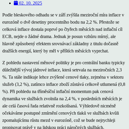
02. 10. 2025
Podle bleskového odhadu se v září zvýšila meziroční míra inflace v
eurozóně o dvě desetiny procentního bodu na 2,2 %. Přestože se
celková inflace dostala poprvé po čtyřech měsících nad inflační cíl
ECB, nejde o žádné drama. Jednak je posun vzhůru mírný, ale
hlavně způsobený efektem srovnávací základny z titulu dočasně
dražších energií, který by měl v příštích měsících vyprchat.
Z pohledu nastavení měnové politiky je pro centrální banku typicky
důležitější vývoj jádrové inflace, která setrvala na meziročních 2,3
%. Ta stále indikuje lehce zvýšené cenové tlaky, zejména v sektoru
služeb (3,2 %), zatímco inflace zboží zůstává celkově utlumená (0,8
%). Při pohledu na tříměsíční inflační momentum pak cenová
dynamika ve službách zvolnila na 2,4 %, v posledních měsících je
ale celá časová řada relativně rozkolísaná. Výhledově nicméně
očekáváme postupné zmírnění cenových tlaků ve službách kvůli
zpomalujícímu růstu mezd v eurozóně, což se bude nejrychleji
propisovat právě v na lidskou práci náročných službách.