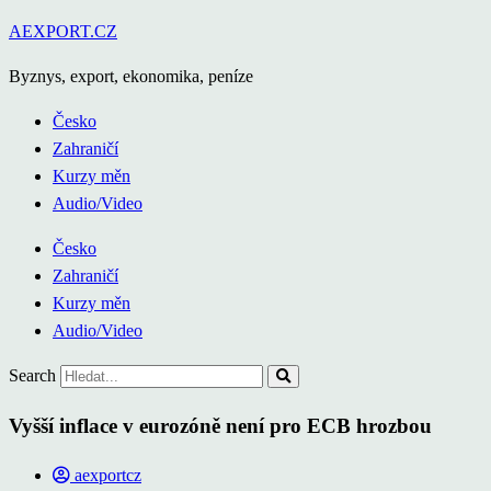
Přejít
AEXPORT.CZ
k
Byznys, export, ekonomika, peníze
obsahu
Česko
Zahraničí
Kurzy měn
Audio/Video
Česko
Zahraničí
Kurzy měn
Audio/Video
Search
Vyšší inflace v eurozóně není pro ECB hrozbou
aexportcz