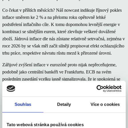
Co čekat v příštích měsících? Náš nowcast indikuje říjnový pokles
inflace směrem ke 2 % a na přelomu roku opětovně lehké
podstřelení inflačního cíle. K tomu dopomohou levnější energie v
kombinaci se silnějším eurem, které zlevňuje veškeré dovážené
zboží. Jádrová inflace dle nás zůstane relativně setrvačná, zejména v
roce 2026 by se však měl začít silněji propisovat efekt ochlazujícího
trhu práce, respektive návratu růstu mezd k přirozené úrovni.
Zářijové zvýšení inflace v eurozóně proto nijak nepřeceňujeme,
podobně jako centrální bankéři ve Frankfurtu. ECB na svém
posledním zasedání vcelku jasně signalizovala, že je spokojená se
současným nastavením úrokových sazeb a rozhodně se nikam
nežene. Jinými slovy, laťka pro další snížení úrokových sazeb je
nastavena relativně vysoko. A třebaže možnost finálního ladění
Souhlas
Detaily
Více o cookies
sazeb směrem dolů zcela nevylučujeme, daleko pravděpodobnější je
z našeho pohledu stabilita depozitní sazby na 2 % i v průběhu
příštího roku.
Tato webová stránka používá cookies