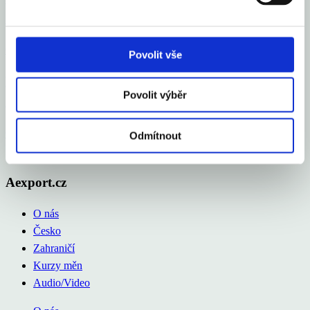
% více než v roce 2024
Celý článek
Povolit vše
Průměrná inflace v roce 2025 na 2,5 %, letos okolo
Povolit výběr
2 %
Celý článek
Odmítnout
Aexport.cz
O nás
Česko
Zahraničí
Kurzy měn
Audio/Video