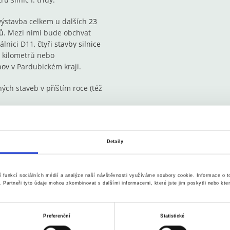
ýstavba celkem u dalších
23
rů
. Mezi nimi bude obchvat
álnici D11,
čtyři stavby silnice
 kilometrů nebo
nov
v Pardubickém kraji.
ch staveb v příštím roce (též
Detaily
í funkcí sociálních médií a analýze naší návštěvnosti využíváme soubory cookie. Informace o 
y. Partneři tyto údaje mohou zkombinovat s dalšími informacemi, které jste jim poskytli nebo kter
Preferenční
Statistické
Průměrná