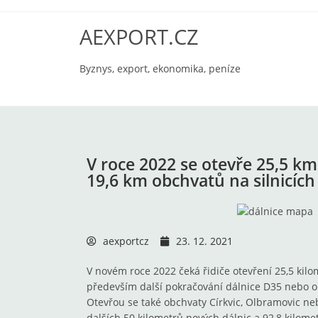
AEXPORT.CZ
Byznys, export, ekonomika, peníze
V roce 2022 se otevře 25,5 km
19,6 km obchvatů na silnicích I
aexportcz
23. 12. 2021
V novém roce 2022 čeká řidiče otevření 25,5 kilo
především další pokračování dálnice D35 nebo o
Otevřou se také obchvaty Církvic, Olbramovic ne
dalších 50 kilometrů nových dálnic a 92,8 kilometrů