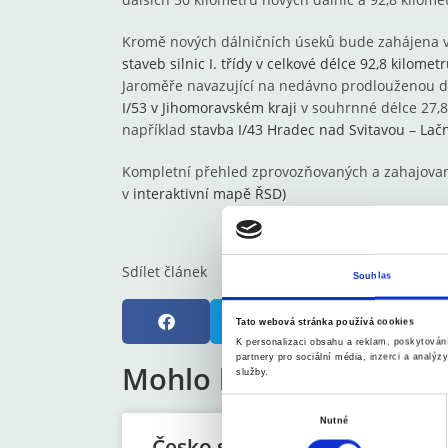
Kromě nových dálničních úseků bude zahájena v
staveb silnic I. třídy v celkové délce 92,8 kilomet
Jaroměře navazující na nedávno prodlouženou d
I/53 v Jihomoravském kraji
v souhrnné délce 27,8
například
stavba I/43 Hradec nad Svitavou – Lač
Kompletní přehled zprovozňovaných a zahajovaný
v
interaktivní mapě ŘSD)
Sdílet článek
Souhlas
Tato webová stránka používá cookies
K personalizaci obsahu a reklam, poskytován
partnery pro sociální média, inzerci a analýz
Mohlo by Vás zajímat
služby.
V
Nutné
ý
Česko se