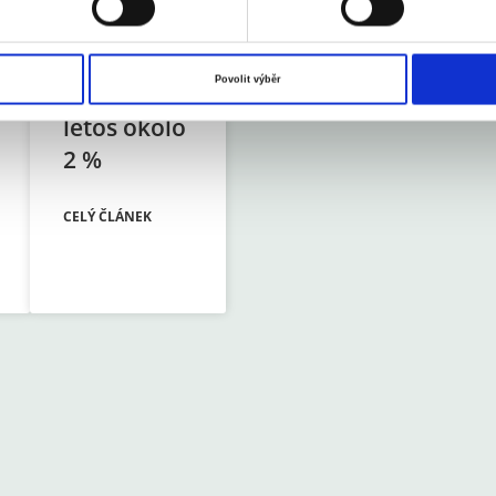
inflace v
roce 2025
Povolit výběr
na 2,5 %,
letos okolo
2 %
CELÝ ČLÁNEK