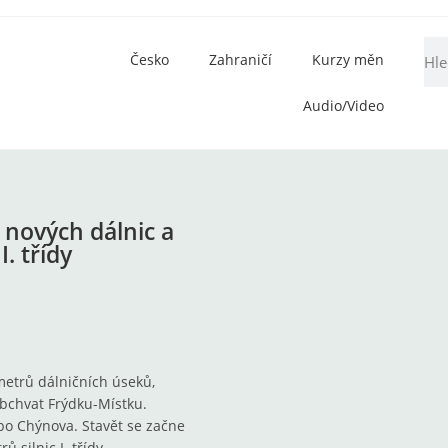
Česko
Zahraničí
Kurzy měn
Audio/Video
 nových dálnic a
. třídy
metrů dálničních úseků,
bchvat Frýdku-Místku.
bo Chýnova. Stavět se začne
 silnic I. třídy.