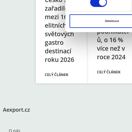
b
Vloni v ČR
zařadilo
ě
zbankrotov
mezi 16
r
alo 6 213
Odmítnout
elitních
s
podnikatel
o
světových
u
ů, o 16 %
gastro
h
více než v
destinací
l
roce 2024
roku 2026
a
s
CELÝ ČLÁNEK
u
CELÝ ČLÁNEK
Aexport.cz
O nás