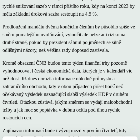
rychlé snižování sazeb v rámci příštího roku, kdy na konci 2023 by
měla základní úroková sazba sestoupit na 4,5 %.
Prodloužení mandátu dvěma končícím členům by působilo spíše ve
směru pomalejšího uvolňování, vyloučit ale nelze ani riziko na
druhé straně, pokud by prezident sáhnul po jménech se silně
odlišnými názory, než většina rady doposud zastávala.
Kromě obsazení ČNB budou tento týden finanční trhy pozorně
vyhodnocovat i česká ekonomická data, kterých je v kalendáři víc
než dost. Již dnes dorazila informace ohledně průmyslu a
zahraničního obchodu, kdy v obou případech přišel horší než
očekávaný výsledek naznačující slabší výsledek HDP v druhém
čtvrtletí. Otázkou zůstává, jakým směrem se vydají maloobchodní
tržby a jak moc se poptávka v dubnu ocitla pod tíhou rychle
rostoucích cen.
Zajímavou informací bude i vývoj mezd v prvním čtvrtletí, kdy
nominálně lze očekávat velmi slušný růst, reálně ale podle našeho