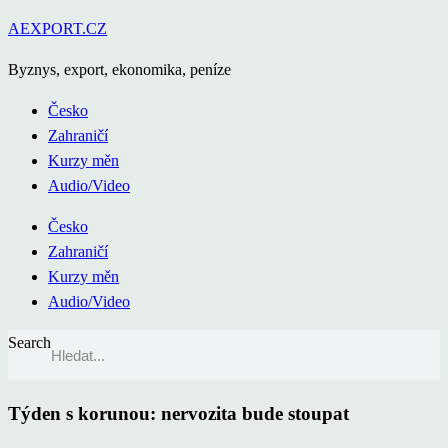
Přejít
AEXPORT.CZ
k
Byznys, export, ekonomika, peníze
obsahu
Česko
Zahraničí
Kurzy měn
Audio/Video
Česko
Zahraničí
Kurzy měn
Audio/Video
Search
Týden s korunou: nervozita bude stoupat