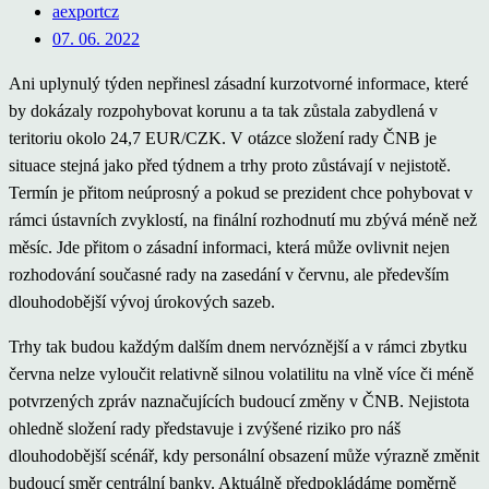
aexportcz
07. 06. 2022
Ani uplynulý týden nepřinesl zásadní kurzotvorné informace, které
by dokázaly rozpohybovat korunu a ta tak zůstala zabydlená v
teritoriu okolo 24,7 EUR/CZK. V otázce složení rady ČNB je
situace stejná jako před týdnem a trhy proto zůstávají v nejistotě.
Termín je přitom neúprosný a pokud se prezident chce pohybovat v
rámci ústavních zvyklostí, na finální rozhodnutí mu zbývá méně než
měsíc. Jde přitom o zásadní informaci, která může ovlivnit nejen
rozhodování současné rady na zasedání v červnu, ale především
dlouhodobější vývoj úrokových sazeb.
Trhy tak budou každým dalším dnem nervóznější a v rámci zbytku
června nelze vyloučit relativně silnou volatilitu na vlně více či méně
potvrzených zpráv naznačujících budoucí změny v ČNB. Nejistota
ohledně složení rady představuje i zvýšené riziko pro náš
dlouhodobější scénář, kdy personální obsazení může výrazně změnit
budoucí směr centrální banky. Aktuálně předpokládáme poměrně