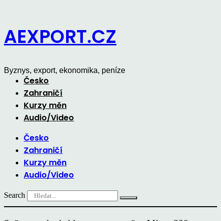
Přejít
k
AEXPORT.CZ
obsahu
Byznys, export, ekonomika, peníze
Česko
Zahraničí
Kurzy měn
Audio/Video
Česko
Zahraničí
Kurzy měn
Audio/Video
Search