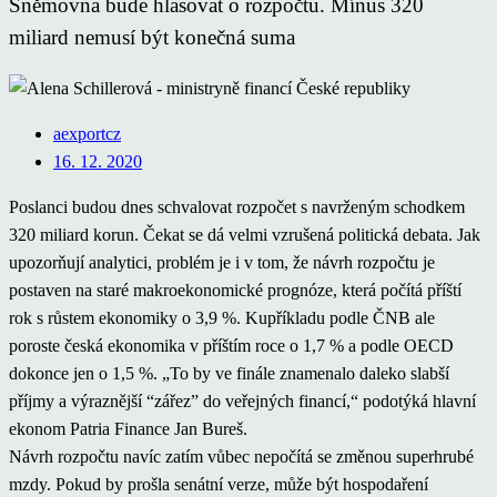
Sněmovna bude hlasovat o rozpočtu. Mínus 320
miliard nemusí být konečná suma
aexportcz
16. 12. 2020
Poslanci budou dnes schvalovat rozpočet s navrženým schodkem
320 miliard korun. Čekat se dá velmi vzrušená politická debata. Jak
upozorňují analytici, problém je i v tom, že návrh rozpočtu je
postaven na staré makroekonomické prognóze, která počítá příští
rok s růstem ekonomiky o 3,9 %. Kupříkladu podle ČNB ale
poroste česká ekonomika v příštím roce o 1,7 % a podle OECD
dokonce jen o 1,5 %. „To by ve finále znamenalo daleko slabší
příjmy a výraznější “zářez” do veřejných financí,“ podotýká hlavní
ekonom Patria Finance Jan Bureš.
Návrh rozpočtu navíc zatím vůbec nepočítá se změnou superhrubé
mzdy. Pokud by prošla senátní verze, může být hospodaření