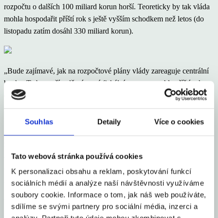
rozpočtu o dalších 100 miliard korun horší. Teoreticky by tak vláda
mohla hospodařit příští rok s ještě vyšším schodkem než letos (do
listopadu zatím dosáhl 330 miliard korun).
„Bude zajímavé, jak na rozpočtové plány vlády zareaguje centrální
banka. Ta by v případě výrazné fiskální expanze mohla příští rok
dříve zvažovat růst úrokových sazeb. Podle alternativního scénáře
zpracovaného s poslední prognózou dokonce již na začátku příštího
roku. Na čtvrteční tiskové konferenci ČNB k tomu pravděpodobně
Souhlas
Detaily
Více o cookies
guvernér Rusnok poskytne komentář. My v tuto chvíli stále věříme,
že i přes výraznější fiskální expanzi zůstane ČNB příští rok opatrná
Tato webová stránka používá cookies
a minimálně v první polovině roku se sazbami hýbat nebude,“
odhaduje Bureš.
K personalizaci obsahu a reklam, poskytování funkcí
sociálních médií a analýze naší návštěvnosti využíváme
soubory cookie. Informace o tom, jak náš web používáte,
Náhledové foto: Facebook Aleny Schillerové
sdílíme se svými partnery pro sociální média, inzerci a
Sdílet článek