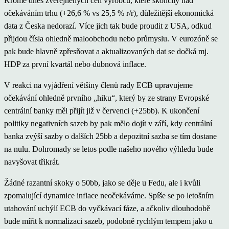
Kromě dnes zveřejněných cen výrobců, které skončily nad
očekáváním trhu (+26,6 % vs 25,5 % r/r), důležitější ekonomická
data z Česka nedorazí. Více jich tak bude proudit z USA, odkud
přijdou čísla ohledně maloobchodu nebo průmyslu. V eurozóně se
pak bude hlavně zpřesňovat a aktualizovaných dat se dočká mj.
HDP za první kvartál nebo dubnová inflace.
V reakci na vyjádření většiny členů rady ECB upravujeme
očekávání ohledně prvního „hiku“, který by ze strany Evropské
centrální banky měl přijít již v červenci (+25bb). K ukončení
politiky negativních sazeb by pak mělo dojít v září, kdy centrální
banka zvýší sazby o dalších 25bb a depozitní sazba se tím dostane
na nulu. Dohromady se letos podle našeho nového výhledu bude
navyšovat třikrát.
Žádné razantní skoky o 50bb, jako se děje u Fedu, ale i kvůli
zpomalující dynamice inflace neočekáváme. Spíše se po letošním
utahování uchýlí ECB do vyčkávací fáze, a ačkoliv dlouhodobě
bude mířit k normalizaci sazeb, podobně rychlým tempem jako u