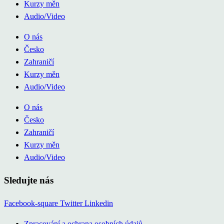
Kurzy měn
Audio/Video
O nás
Česko
Zahraničí
Kurzy měn
Audio/Video
O nás
Česko
Zahraničí
Kurzy měn
Audio/Video
Sledujte nás
Facebook-square
Twitter
Linkedin
Zpracování a ochrana osobních údajů