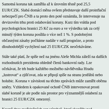
Samotná koruna tak zamířila až k úrovním těsně pod 25,5
EUR/CZK. Slabá domácí měna ovšem představuje další proinflační
nebezpečí pro ČNB a ta proto den poté oznámila, že intervenuje na
devizovém trhu proti oslabování koruny. Kurz tím vrátila pod
psychologickou hranici 25 Kč za euro a ve výsledku tak za celý
minulý týden koruna posílila o více než 1 %. S podobnými
občasnými zásahy počítáme nadále v naší prognóze, a proto
dlouhodobější vychýlení nad 25 EUR/CZK neočekáváme.
Stále také platí, že spíše než na jménu Aleše Michla záleží na dalších
rozhodnutích prezidenta ohledně členů bankovní rady. Lze
očekávat, že trh bude každého možného návštěvníka Hradu
„lustrovat“ a zjišťovat, zda se připojí spíše na stranu jestřábů nebo
holubic. Koruna v závislosti na těchto zprávách může zamířit oběma
směry. Vzhledem k opakované ochotě ČNB intervenovat prosti
slabé koruně je ale podle nás prostor pro významnější oslabení za
hranici 25 EUR/CZK omezený.