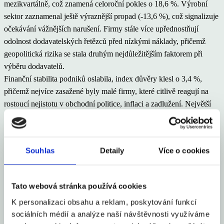
mezikvartálně, což znamená celoroční pokles o 18,6 %. Výrobní
sektor zaznamenal ještě výraznější propad (-13,6 %), což signalizuje
očekávání vážnějších narušení. Firmy stále více upřednostňují
odolnost dodavatelských řetězců před nízkými náklady, přičemž
geopolitická rizika se stala druhým nejdůležitějším faktorem při
výběru dodavatelů.
Finanční stabilita podniků oslabila, index důvěry klesl o 3,4 %,
přičemž nejvíce zasažené byly malé firmy, které citlivě reagují na
rostoucí nejistotu v obchodní politice, inflaci a zadlužení. Největší
pokles zaznamenaly Francie a Německo, zatímco Velká Británie
hlásí zlepšení (+23,7 %).
Investiční důvěra propadla o 13,1 %, což je největší pokles od roku
Souhlas
Detaily
Více o cookies
2023, přičemž polovina podniků neplánuje zvyšovat dlouhodobé
financování.
Index ESG zůstal stabilní, avšak s rozdíly: střední
podniky v rozvíjejících se ekonomikách vykazují růst, zatímco velké
Tato webová stránka používá cookies
firmy v rozvinutých zemích zaznamenaly pokles.
K personalizaci obsahu a reklam, poskytování funkcí
Sdílet článek
sociálních médií a analýze naší návštěvnosti využíváme