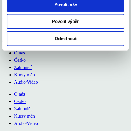
Povolit vše
2 %
Celý článek
Povolit výběr
Odmítnout
Aexport.cz
O nás
Česko
Zahraničí
Kurzy měn
Audio/Video
O nás
Česko
Zahraničí
Kurzy měn
Audio/Video