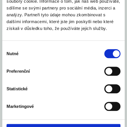
soubory cookie. Informace o tom, jak náš web používáte,
sdílíme se svými partnery pro sociální média, inzerci a
analýzy. Partneři tyto údaje mohou zkombinovat s
dalšími informacemi, které jste jim poskytli nebo které
získali v důsledku toho, že používáte jejich služby.
Mohlo by Vás zajímat
Výběr
Česko se zařadilo mezi 16 elitních světových gastro
Nutné
souhlasu
destinací roku 2026
Celý článek
Preferenční
Statistické
Vloni v ČR zbankrotovalo 6 213 podnikatelů, o 16
% více než v roce 2024
Marketingové
Celý článek
Průměrná inflace v roce 2025 na 2,5 %, letos okolo