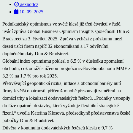
aexportcz
10. 09. 2025
Podnikatelský optimismus ve světě klesá již třetí čtvrtletí v řadě,
uvádí zpráva Global Business Optimism Insights společnosti Dun &
Bradstreet za 3. čtvrtletí 2025. Zpráva vychází z průzkumu mezi
deseti tisíci firem napříč 32 ekonomikami a 17 odvětvími,
doplněného daty Dun & Bradstreet.
Globální index optimismu poklesl o 6,5 % v důsledku zpomalení
obchodu, což odráží sníženou prognózu světového obchodu MMF z
3,2 % na 1,7 % pro rok 2025.
Přetrvávající geopolitická rizika, inflace a obchodní bariéry nutí
firmy k větší opatrnosti, přičemž mnohé přesouvají zaměření na
domácí trhy a lokalizaci dodavatelských řetězců. „Podniky vstoupily
do fáze opatrné přestavby, která vyžaduje flexibilní strategické
řízení,“ uvedla Kateřina Klosová, předsedkyně představenstva české
pobočky Dun & Bradstreet.
Důvěra v kontinuitu dodavatelských řetězců klesla o 9,7 %