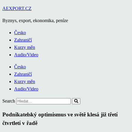
Přejít
AEXPORT.CZ
k
Byznys, export, ekonomika, peníze
obsahu
Česko
Zahraničí
Kurzy měn
Audio/Video
Česko
Zahraničí
Kurzy měn
Audio/Video
Search
Podnikatelský optimismus ve světě klesá již třetí
čtvrtletí v řadě