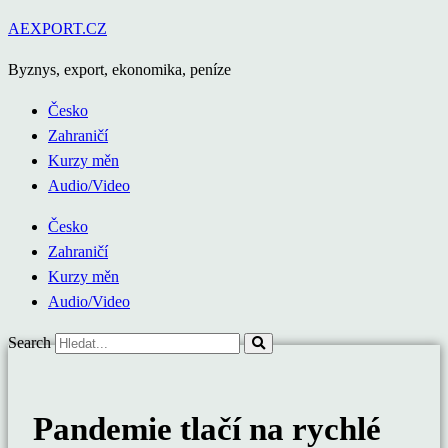
Přejít
AEXPORT.CZ
k
Byznys, export, ekonomika, peníze
obsahu
Česko
Zahraničí
Kurzy měn
Audio/Video
Česko
Zahraničí
Kurzy měn
Audio/Video
Search
Pandemie tlačí na rychlé