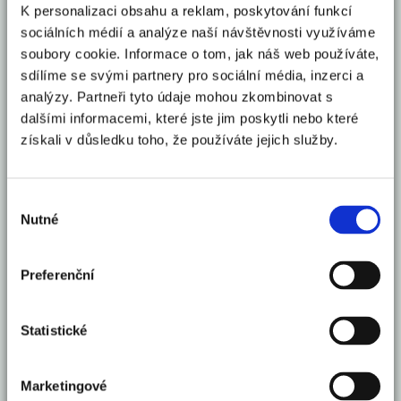
K personalizaci obsahu a reklam, poskytování funkcí
sociálních médií a analýze naší návštěvnosti využíváme
soubory cookie. Informace o tom, jak náš web používáte,
sdílíme se svými partnery pro sociální média, inzerci a
analýzy. Partneři tyto údaje mohou zkombinovat s
Mohlo by Vás zajímat
dalšími informacemi, které jste jim poskytli nebo které
získali v důsledku toho, že používáte jejich služby.
Česko se zařadilo mezi 16 elitních
světových gastro destinací roku
Výběr
2026
Nutné
souhlasu
Celý článek
Preferenční
Vloni v ČR zbankrotovalo 6 213
Statistické
podnikatelů, o 16 % více než v roce
2024
Marketingové