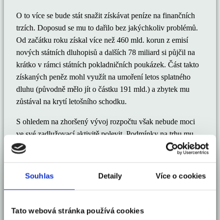
O to více se bude stát snažit získávat peníze na finančních
trzích. Doposud se mu to dařilo bez jakýchkoliv problémů.
Od začátku roku získal více než 460 mld. korun z emisí
nových státních dluhopisů a dalších 78 miliard si půjčil na
krátko v rámci státních pokladničních poukázek. Část takto
získaných peněz mohl využít na umoření letos splatného
dluhu (původně mělo jít o částku 191 mld.) a zbytek mu
zůstával na krytí letošního schodku.
S ohledem na zhoršený vývoj rozpočtu však nebude moci
ve své zadlužovací aktivitě polevit. Podmínky na trhu mu
stále nahrávají, neboť poptávka po českých papírech zůstává
vysoká a požadované výnosy relativně nízké.
Souhlas
Detaily
Více o cookies
Sdílet článek
Tato webová stránka používá cookies