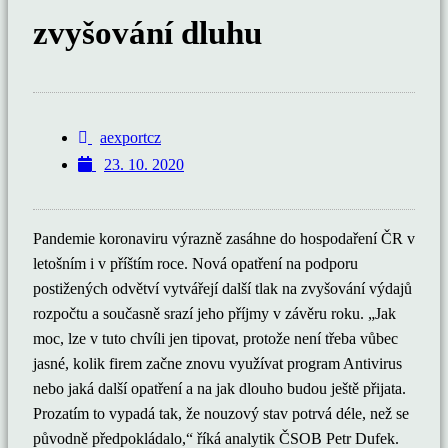
zvyšování dluhu
aexportcz
23. 10. 2020
Pandemie koronaviru výrazně zasáhne do hospodaření ČR v
letošním i v příštím roce. Nová opatření na podporu
postižených odvětví vytvářejí další tlak na zvyšování výdajů
rozpočtu a současně srazí jeho příjmy v závěru roku. „Jak
moc, lze v tuto chvíli jen tipovat, protože není třeba vůbec
jasné, kolik firem začne znovu využívat program Antivirus
nebo jaká další opatření a na jak dlouho budou ještě přijata.
Prozatím to vypadá tak, že nouzový stav potrvá déle, než se
původně předpokládalo,“ říká analytik ČSOB Petr Dufek.