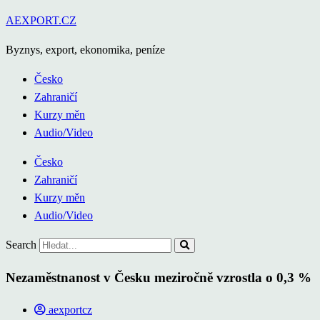
Přejít
AEXPORT.CZ
k
Byznys, export, ekonomika, peníze
obsahu
Česko
Zahraničí
Kurzy měn
Audio/Video
Česko
Zahraničí
Kurzy měn
Audio/Video
Search
Nezaměstnanost v Česku meziročně vzrostla o 0,3 %
aexportcz