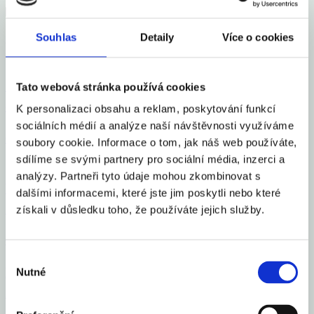
Souhlas
Detaily
Více o cookies
Mohlo by Vás zajímat
Česko se zařadilo mezi 16 elitních světových gastro
Tato webová stránka používá cookies
destinací roku 2026
K personalizaci obsahu a reklam, poskytování funkcí
sociálních médií a analýze naší návštěvnosti využíváme
Celý článek
soubory cookie. Informace o tom, jak náš web používáte,
sdílíme se svými partnery pro sociální média, inzerci a
analýzy. Partneři tyto údaje mohou zkombinovat s
Vloni v ČR zbankrotovalo 6 213 podnikatelů, o 16
dalšími informacemi, které jste jim poskytli nebo které
% více než v roce 2024
získali v důsledku toho, že používáte jejich služby.
Celý článek
Výběr
Průměrná inflace v roce 2025 na 2,5 %, letos okolo
Nutné
souhlasu
2 %