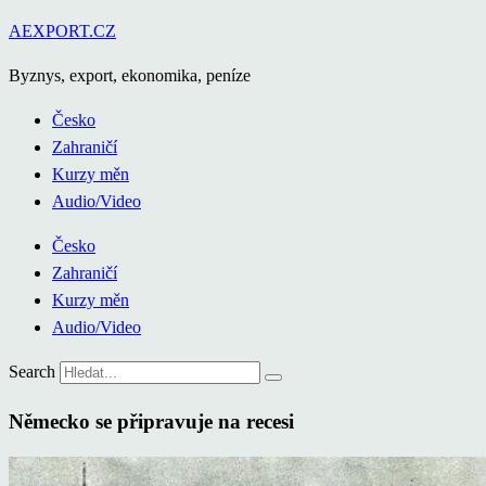
Přejít
AEXPORT.CZ
k
Byznys, export, ekonomika, peníze
obsahu
Česko
Zahraničí
Kurzy měn
Audio/Video
Česko
Zahraničí
Kurzy měn
Audio/Video
Search
Německo se připravuje na recesi