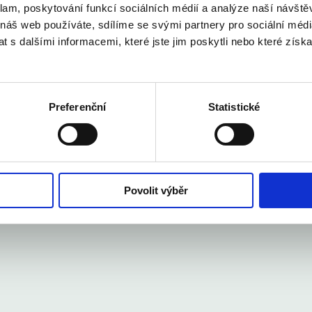
klam, poskytování funkcí sociálních médií a analýze naší návšt
 náš web používáte, sdílíme se svými partnery pro sociální média
estinací roku 2026
 s dalšími informacemi, které jste jim poskytli nebo které získa
Preferenční
Statistické
více než v roce 2024
2 %
Povolit výběr