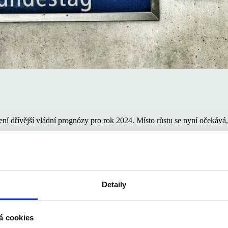
í dřívější vládní prognózy pro rok 2024. Místo růstu se nyní očekává
již od roku 2018, přičemž hlavními příčinami jsou podle Habecka hlubo
…) a v posledních šesti letech fakticky žádný růst,“ uvedl Habeck na 
 očekává, že HDP země se letos po očištění o inflaci sníží o 0,2 %. Růs
Detaily
á cookies