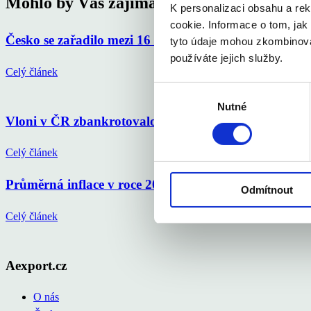
Mohlo by Vás zajímat
K personalizaci obsahu a re
cookie. Informace o tom, jak
Česko se zařadilo mezi 16 elitních světových gastro d
tyto údaje mohou zkombinovat
používáte jejich služby.
Celý článek
Výběr
Nutné
souhlasu
Vloni v ČR zbankrotovalo 6 213 podnikatelů, o 16 % 
Celý článek
Průměrná inflace v roce 2025 na 2,5 %, letos okolo 
Odmítnout
Celý článek
Aexport.cz
O nás