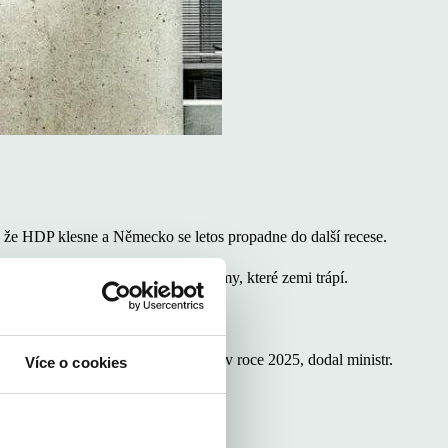
, že HDP klesne a Německo se letos propadne do další recese.
ce zakořeněné strukturální problémy, které zemi trápí.
středeční konferenci v Berlíně.
t se pravděpodobně opět zrychlí až v roce 2025, dodal ministr.
Více o cookies