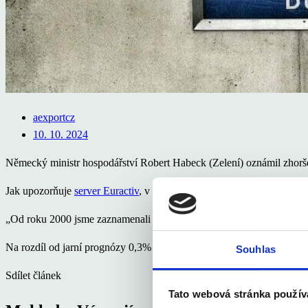
aexportcz
10. 10. 2024
Německý ministr hospodářství Robert Habeck (Zelení) oznámil zhoršen
Jak upozorňuje
server Euractiv
, v Německu stagnuje hospodářský růst 
„Od roku 2000 jsme zaznamenali průměrný růst ve výši pouhého 1 %, (
Na rozdíl od jarní prognózy 0,3% růstu nyní vláda předpovídá recesi a
Souhlas
Sdílet článek
Tato webová stránka použív