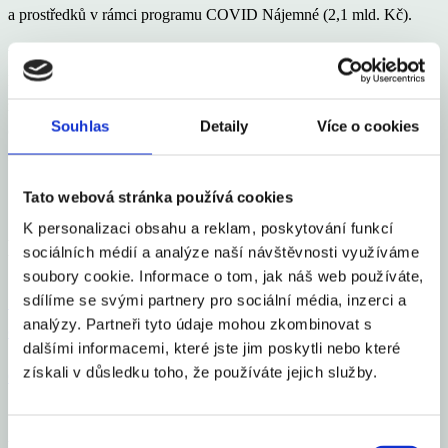
a prostředků v rámci programu COVID Nájemné (2,1 mld. Kč).
V srpnu byla rovněž Podpůrnému a garančnímu rolnickému a
lesnickému fondu, a.s., převedena jedna miliarda korun na
zabezpečení potravinové soběstačnosti. Nemocnice, které jsou
Souhlas
Detaily
Více o cookies
obchodními společnostmi, získaly v průběhu října na mimořádné
finanční ohodnocení svých zaměstnanců zhruba pět miliard Kč.
Tato webová stránka používá cookies
Sdílet článek
K personalizaci obsahu a reklam, poskytování funkcí
Mohlo by Vás zajímat
sociálních médií a analýze naší návštěvnosti využíváme
soubory cookie. Informace o tom, jak náš web používáte,
Česko se zařadilo mezi 16 elitních světových gastro
sdílíme se svými partnery pro sociální média, inzerci a
analýzy. Partneři tyto údaje mohou zkombinovat s
destinací roku 2026
dalšími informacemi, které jste jim poskytli nebo které
získali v důsledku toho, že používáte jejich služby.
Celý článek
Výběr
Vloni v ČR zbankrotovalo 6 213 podnikatelů, o 16