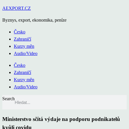
Přejít
AEXPORT.CZ
k
Byznys, export, ekonomika, peníze
obsahu
Česko
Zahraničí
Kurzy měn
Audio/Video
Česko
Zahraničí
Kurzy měn
Audio/Video
Search
Ministerstvo sčítá výdaje na podporu podnikatelů
kvůli covidu