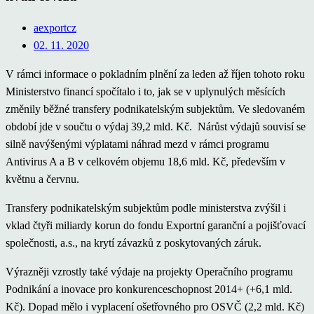
aexportcz
02. 11. 2020
V rámci informace o pokladním plnění za leden až říjen tohoto roku
Ministerstvo financí spočítalo i to, jak se v uplynulých měsících
změnily běžné transfery podnikatelským subjektům. Ve sledovaném
období jde v součtu o výdaj 39,2 mld. Kč. Nárůst výdajů souvisí se
silně navýšenými výplatami náhrad mezd v rámci programu
Antivirus A a B v celkovém objemu 18,6 mld. Kč, především v
květnu a červnu.
Transfery podnikatelským subjektům podle ministerstva zvýšil i
vklad čtyři miliardy korun do fondu Exportní garanční a pojišťovací
společnosti, a.s., na krytí závazků z poskytovaných záruk.
Výrazněji vzrostly také výdaje na projekty Operačního programu
Podnikání a inovace pro konkurenceschopnost 2014+ (+6,1 mld.
Kč). Dopad mělo i vyplacení ošetřovného pro OSVČ (2,2 mld. Kč)