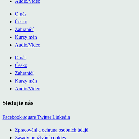
Audio/Video
O nás
Česko
Zahraničí
Kurzy měn
Audio/Video
O nás
Česko
Zahraničí
Kurzy měn
Audio/Video
Sledujte nás
Facebook-square
Twitter
Linkedin
Zpracování a ochrana osobních údajů
Zásady používání cookies