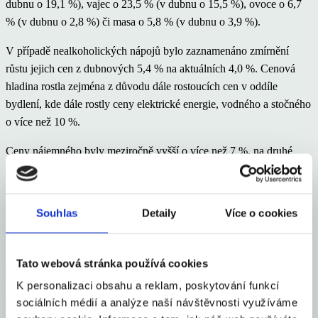
dubnu o 19,1 %), vajec o 23,5 % (v dubnu o 15,5 %), ovoce o 6,7
% (v dubnu o 2,8 %) či masa o 5,8 % (v dubnu o 3,9 %).
V případě nealkoholických nápojů bylo zaznamenáno zmírnění
růstu jejich cen z dubnových 5,4 % na aktuálních 4,0 %. Cenová
hladina rostla zejména z důvodu dále rostoucích cen v oddíle
bydlení, kde dále rostly ceny elektrické energie, vodného a stočného
o více než 10 %.
Ceny nájemného byly meziročně vyšší o více než 7 %, na druhé
straně dále klesají ceny zemního plynu (-6,6 %) a tuhých paliv (-3,9
%). O více než 10 % vzrostly také ceny pohonných hmot, což je
dáno vyšší cenou ropy a slabší korunou.
Souhlas
Detaily
Více o cookies
V oddíle stravování a ubytování vzrostly ceny stravovacích služeb o
7,5 % a ubytovacích služeb o 10,2 %, kde mohlo sehrát roli
Tato webová stránka používá cookies
mistrovství světa v hokeji konané v České republice. Podnikatelé
K personalizaci obsahu a reklam, poskytování funkcí
mohli využít vysokého zájmu o šampionát a navýšit své cenové
sociálních médií a analýze naší návštěvnosti využíváme
požadavky. Nicméně inflační tlaky v této oblasti byly zřejmé již