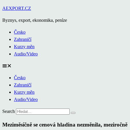
Přejít
AEXPORT.CZ
k
Byznys, export, ekonomika, peníze
obsahu
Česko
Zahraničí
Kurzy měn
Audio/Video
Česko
Zahraničí
Kurzy měn
Audio/Video
Search
Meziměsíčně se cenová hladina nezměnila, meziročně