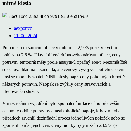
mírně klesla
aexportcz
11. 06. 2024
Po nárůstu meziroční inflace v dubnu na 2,9 % přišel v květnu
pokles na 2,6 %. Hlavní důvod dubnového nárůstu inflace, ceny
potravin, tentokrát měly podle analytiků opačný efekt. Meziměsíčně
se cenová hladina nezměnila, ale cenový vývoj ve spotřebitelském
koši se mnohdy znatelně lišil, klesly např. ceny pohonných hmot či
některých potravin. Naopak se zvýšily ceny stravovacích a
ubytovacích služeb.
V meziročním vyjádření bylo zpomalení inflace dáno především
cenami v oddíle potraviny a nealkoholické nápoje, kdy v mnoha
případech zrychlil dezinflační proces jednotlivých položek nebo se
zpomalil nárůst jejich cen. Ceny mouky byly nižší o 23,5 % (v