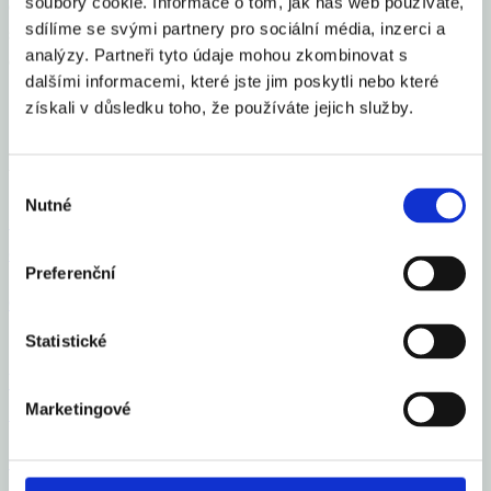
soubory cookie. Informace o tom, jak náš web používáte,
dříve, a proto nelze očekávat skokové snížení inflace. Ceny v oblasti
sdílíme se svými partnery pro sociální média, inzerci a
služeb stejně jako v dubnu stouply o 5,3 %, zatímco v případě zboží
analýzy. Partneři tyto údaje mohou zkombinovat s
došlo ke snížení z 1,4 % na 0,9 %.
dalšími informacemi, které jste jim poskytli nebo které
Sdílet článek
získali v důsledku toho, že používáte jejich služby.
Mohlo by Vás zajímat
Výběr
Nutné
souhlasu
Česko se zařadilo mezi 16 elitních světových gastro
destinací roku 2026
Preferenční
Celý článek
Statistické
Vloni v ČR zbankrotovalo 6 213 podnikatelů, o 16
Marketingové
% více než v roce 2024
Celý článek