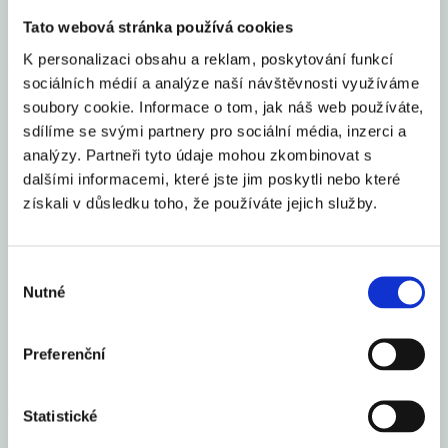
zprávou. Ukazují, že i navzdory citelnému zdražování, které
Tato webová stránka používá cookies
vnímáme jako stěžejní riziko pro vývoj útrat domácností, si
K personalizaci obsahu a reklam, poskytování funkcí
spotřebitelská poptávka udržuje tempo. Otázkou je, jak se v
sociálních médií a analýze naší návštěvnosti využíváme
maloobchodu v závěru roku projeví vládní restriktivní opatření,
soubory cookie. Informace o tom, jak náš web používáte,
která do říjnové statistiky ještě nezasáhla,“ říká analytik
sdílíme se svými partnery pro sociální média, inzerci a
Raiffeisenbank Lukáš Vagenknecht.
analýzy. Partneři tyto údaje mohou zkombinovat s
dalšími informacemi, které jste jim poskytli nebo které
Sdílet článek
získali v důsledku toho, že používáte jejich služby.
Výběr
Nutné
souhlasu
Mohlo by Vás zajímat
Preferenční
Česko se zařadilo mezi 16 elitních světových gastro
destinací roku 2026
Statistické