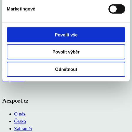
Celý článek
Marketingové
Vloni v ČR zbankrotovalo 6 213 podnikatelů, o 16
% více než v roce 2024
Povolit vše
Celý článek
Povolit výběr
Průměrná inflace v roce 2025 na 2,5 %, letos okolo
2 %
Odmítnout
Celý článek
Aexport.cz
O nás
Česko
Zahraničí