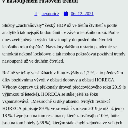
v nastoupeném růstovém trendu
aexportcz
06. 12. 2021
Služby „zachraňovaly“ český HDP už ve třetím čtvrtletí a podle
analytiků tak nejspíš budou činit i v závěru letošního roku. Podle
dnes zveřejněných výsledků vstoupily do posledního čtvrtletí
letošního roku úspěšně. Navzdory dalšímu restartu pandemie se
tentokrát nekoná lockdown a tak mohou pokračovat pozitivní trendy
nastoupené už ve druhém čtvrtletí.
Reálně se tržby ve službách v říjnu zvýšily o 1,2 %, a to především
díky pozitivnímu vývoji v oblasti dopravy a oblasti HORECA.
Výkony dopravy už překonaly úroveň předcovidového roku 2019 (s
výjimkou té letecké), HORECA se stále ještě ze šoku
vzpamatovává. „Meziročně si díky absenci tvrdých restrikcí
HORECA připisuje 89 %, ve srovnání s rokem 2019 je níž už jen o
18 %. Lépe jsou na tom restaurace, které zaostávají o 10 %, hůře
jsou na tom hotely (-38 %), kterým stále chybí zejména ve velkých