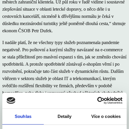
městech zahraniční klientela. Už půl roku v řadě vidíme i soustavné
zlepšování situace v oblasti letecké dopravy, o něco déle i u
cestovních kanceláří, nicméně k dřívějšímu normálu je čeká v
důsledku mezinárodní turistiky ještě poměrně dlouhá cesta,“ shrnuje
ekonom ČSOB Petr Dufek.
I nadále platí, že ne všechny typy služeb poznamenala pandemie
negativně. Pro poštovní a kurýrní služby navázané na e-commerce
se stala příležitostí pro masívní expanzi s tím, jak se změnilo chování
spotřebitelů. A protože spotřebitelé zůstávají e-shopům věrní i po
rozvolnění, pokračuje tato část služeb v dynamickém růstu. Dalším
vítězem v sektoru služeb je oblast IT a telekomunikací, kterým
svědčilo rozšíření flexibility ve firmách, především v podobě
homeoffice, nebo třeba i vynucený přechod některých obchodníků
na virtuální platformu.
„Říjnové maloobchodní tržby jsou pro výkon HDP ve čtvrtém
Souhlas
Detaily
Více o cookies
čtvrtletí, který bude patrně opět tažen především spotřebou
domácností (a dále také tvorbou zásob a vládními výdaji), pozitivní