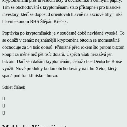
kryptoměnami přes investiční účty u obchodníků s cennými papíry.
Tím se obchodování s kryptoměnami stalo přístupné i pro klasické
investory, kteří se doposud orientovali hlavně na akciové trhy,“ říká
hlavní ekonom BHS Štěpán Křeček.
Poptávka po kryptoměnách je v současné době nevídaně vysoká. To
se odráží v cenác: nejznámější kryptoměna bitcoin se momentálně
obchoduje za 54 tisíc dolarů. Přibližně před rokem šlo přitom bitcoin
koupit za méně než pět tisíc dolarů. Úspěch však nezažívá jen
bitcoin. Daří se i dalším kryptoměnám, čehož chce Deutsche Börse
využít. Nové produkty budou obchodovány na trhu Xetra, který
spadá pod frankfurtskou burzu.
Sdílet článek