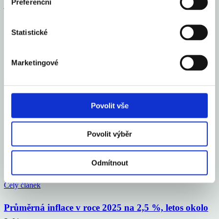
Preferenční
Autorem textu je Martin Kron, analytik Raiffeisenbank
Sdílet článek
Statistické
Mohlo by Vás zajímat
Marketingové
Česko se zařadilo mezi 16 elitních světových gastro
destinací roku 2026
Povolit vše
Celý článek
Povolit výběr
Vloni v ČR zbankrotovalo 6 213 podnikatelů, o 16
% více než v roce 2024
Odmítnout
Celý článek
Průměrná inflace v roce 2025 na 2,5 %, letos okolo