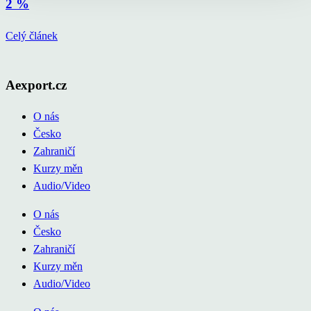
2 %
Celý článek
Aexport.cz
O nás
Česko
Zahraničí
Kurzy měn
Audio/Video
O nás
Česko
Zahraničí
Kurzy měn
Audio/Video