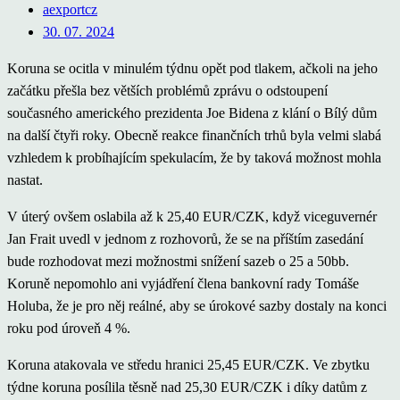
aexportcz
30. 07. 2024
Koruna se ocitla v minulém týdnu opět pod tlakem, ačkoli na jeho
začátku přešla bez větších problémů zprávu o odstoupení
současného amerického prezidenta Joe Bidena z klání o Bílý dům
na další čtyři roky. Obecně reakce finančních trhů byla velmi slabá
vzhledem k probíhajícím spekulacím, že by taková možnost mohla
nastat.
V úterý ovšem oslabila až k 25,40 EUR/CZK, když viceguvernér
Jan Frait uvedl v jednom z rozhovorů, že se na příštím zasedání
bude rozhodovat mezi možnostmi snížení sazeb o 25 a 50bb.
Koruně nepomohlo ani vyjádření člena bankovní rady Tomáše
Holuba, že je pro něj reálné, aby se úrokové sazby dostaly na konci
roku pod úroveň 4 %.
Koruna atakovala ve středu hranici 25,45 EUR/CZK. Ve zbytku
týdne koruna posílila těsně nad 25,30 EUR/CZK i díky datům z