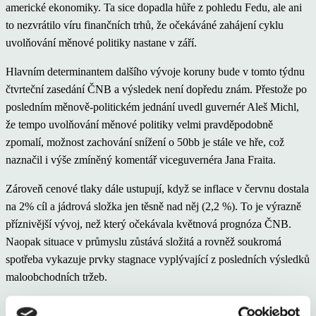
americké ekonomiky. Ta sice dopadla hůře z pohledu Fedu, ale ani
to nezvrátilo víru finančních trhů, že očekáváné zahájení cyklu
uvolňování měnové politiky nastane v září.
Hlavním determinantem dalšího vývoje koruny bude v tomto týdnu
čtvrteční zasedání ČNB a výsledek není dopředu znám. Přestože po
posledním měnově-politickém jednání uvedl guvernér Aleš Michl,
že tempo uvolňování měnové politiky velmi pravděpodobně
zpomalí, možnost zachování snížení o 50bb je stále ve hře, což
naznačil i výše zmíněný komentář viceguvernéra Jana Fraita.
Zároveň cenové tlaky dále ustupují, když se inflace v červnu dostala
na 2% cíl a jádrová složka jen těsně nad něj (2,2 %). To je výrazně
příznivější vývoj, než který očekávala květnová prognóza ČNB.
Naopak situace v průmyslu zůstává složitá a rovněž soukromá
spotřeba vykazuje prvky stagnace vyplývající z posledních výsledků
maloobchodních tržeb.
To pravděpodobně bude reflektovat i nejnovější makroekonomická