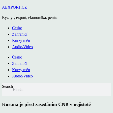
Přejít
AEXPORT.CZ
k
Byznys, export, ekonomika, peníze
obsahu
Česko
Zahraničí
Kurzy měn
Audio/Video
Česko
Zahraničí
Kurzy měn
Audio/Video
Search
Koruna je před zasedáním ČNB v nejistotě