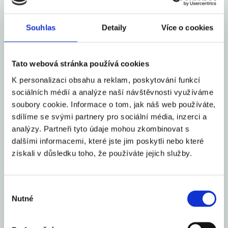
prognóza, která bude poukazovat na pomalejší oživení tuzemské
ekonomiky. To jsou argumenty pro razantnější snížení sazeb, my se
Souhlas
Detaily
Více o cookies
nicméně podobně jako další analytici domníváme, že bankovní rada
i z důvodu slabší koruny přistoupí ke snížení sazeb pouze o 25bb.
Pokud k tomuto kroku bankovní rada přistoupí, můžeme očekávat
Tato webová stránka používá cookies
mírné posílení koruny, jelikož trh nevylučuje ani možnost snížení o
K personalizaci obsahu a reklam, poskytování funkcí
50bb.
sociálních médií a analýze naší návštěvnosti využíváme
Výrazným pozitivním impulzem pro korunu by bylo případné úplné
soubory cookie. Informace o tom, jak náš web používáte,
přerušení cyklu uvolňování měnové politiky, naopak snížení o 50bb
sdílíme se svými partnery pro sociální média, inzerci a
by dostalo korunu pod zřejmý tlak. Zásadní události nás čekají i ve
analýzy. Partneři tyto údaje mohou zkombinovat s
dalšími informacemi, které jste jim poskytli nebo které
světě, především středeční zasedání Fedu, který sazby nejspíše
získali v důsledku toho, že používáte jejich služby.
nezmění, ale může naznačit svou další cestu měnové politiky. V
USA budou také zveřejněna další data z tamního trhu práce. V
Evropě budou publikovány úvodní odhady růstu HDP ve druhém
Výběr
čtvrtletí a v eurozóně také výsledky červencové inflace. To vše
Nutné
souhlasu
může mít zásadní dopad na naši měnu.