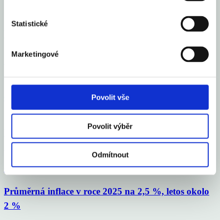
Sdílet článek
Statistické
Mohlo by Vás zajímat
Marketingové
Česko se zařadilo mezi 16 elitních světových gastro
destinací roku 2026
Povolit vše
Celý článek
Povolit výběr
Vloni v ČR zbankrotovalo 6 213 podnikatelů, o 16
% více než v roce 2024
Odmítnout
Celý článek
Průměrná inflace v roce 2025 na 2,5 %, letos okolo
2 %