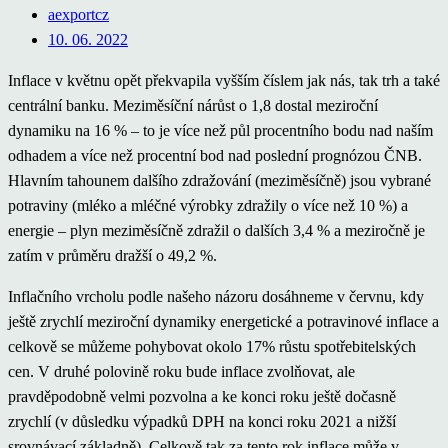
aexportcz
10. 06. 2022
Inflace v květnu opět překvapila vyšším číslem jak nás, tak trh a také
centrální banku. Meziměsíční nárůst o 1,8 dostal meziroční
dynamiku na 16 % – to je více než půl procentního bodu nad naším
odhadem a více než procentní bod nad poslední prognózou ČNB.
Hlavním tahounem dalšího zdražování (meziměsíčně) jsou vybrané
potraviny (mléko a mléčné výrobky zdražily o více než 10 %) a
energie – plyn meziměsíčně zdražil o dalších 3,4 % a meziročně je
zatím v průměru dražší o 49,2 %.
Inflačního vrcholu podle našeho názoru dosáhneme v červnu, kdy
ještě zrychlí meziroční dynamiky energetické a potravinové inflace a
celkově se můžeme pohybovat okolo 17% růstu spotřebitelských
cen. V druhé polovině roku bude inflace zvolňovat, ale
pravděpodobně velmi pozvolna a ke konci roku ještě dočasně
zrychlí (v důsledku výpadků DPH na konci roku 2021 a nižší
srovnávací základně). Celkově tak za tento rok inflace může v