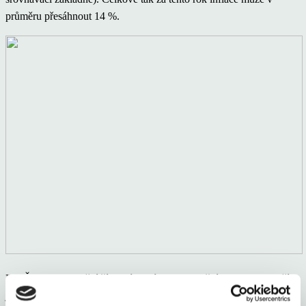
průměru přesáhnout 14 %.
Pro ČNB jsou dnešní čísla výrazným pro-inflačním rizikem. Dalším
je viditelně slabší koruna a také vyšší inflace v eurozóně a