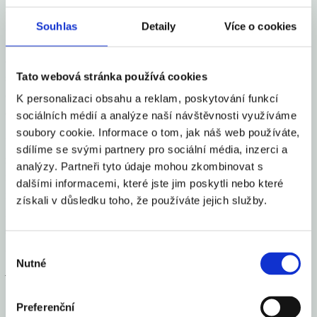
pravděpodobně i rychlejší růst sazeb ECB. V tomto kontextu je
pravděpodobné, že stávající bankovní rada dostane na stůl od
Souhlas
Detaily
Více o cookies
měnové sekce doporučení zvýšit sazby agresivněji, než naznačuje
alternativní scénář poslední prognózy – ten předpokládá vrchol
Tato webová stránka používá cookies
sazeb v blízkosti 6 % (za předpokladu ukotvených inflačních
očekávání), zatímco hlavní scénář volá po nutnosti zvýšit sazby až
K personalizaci obsahu a reklam, poskytování funkcí
do blízkosti 8 %.
sociálních médií a analýze naší návštěvnosti využíváme
soubory cookie. Informace o tom, jak náš web používáte,
Předpokládáme, že v červnu proto bankovní rada rozhodne o
sdílíme se svými partnery pro sociální média, inzerci a
zvýšení sazeb o 100-125bps do blízkosti 7 %. Bankovní rada v
analýzy. Partneři tyto údaje mohou zkombinovat s
novém složení pak bude držet sazby stabilní, ale pravděpodobně
dalšími informacemi, které jste jim poskytli nebo které
nebude apriori vylučovat jejich další nárůst. V takovém případě by
získali v důsledku toho, že používáte jejich služby.
koruna časem mohla pocítit úlevu – než ovšem vstřebá nejistotu
spojenou s výraznou obměnou bankovní rady, může to chvíli trvat.
Výběr
Nutné
souhlasu
Autorem textu je Jan Bureš, hlavní ekonom Patria Finance
Preferenční