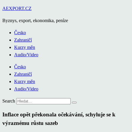
Přejít
AEXPORT.CZ
k
Byznys, export, ekonomika, peníze
obsahu
Česko
Zahraničí
Kurzy měn
Audio/Video
Česko
Zahraničí
Kurzy měn
Audio/Video
Search
Inflace opět překonala očekávání, schyluje se k
výraznému růstu sazeb