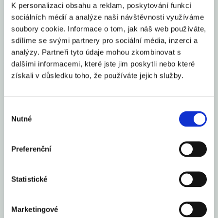
K personalizaci obsahu a reklam, poskytování funkcí
s rekreací a kulturou.
sociálních médií a analýze naší návštěvnosti využíváme
„Ve 4. čtvrtletí letošního roku je téměř jisté, že se meziroční růst
soubory cookie. Informace o tom, jak náš web používáte,
spotřebitelské inflace v některých měsících dostane významně nad 5
sdílíme se svými partnery pro sociální média, inzerci a
%. Motorem celkové inflace se stanou ještě více než nyní náklady
analýzy. Partneři tyto údaje mohou zkombinovat s
spojené s bydlením včetně dražších energií,“ podotýká Novák.
dalšími informacemi, které jste jim poskytli nebo které
získali v důsledku toho, že používáte jejich služby.
Sdílet článek
Výběr
Nutné
souhlasu
Mohlo by Vás zajímat
Preferenční
Česko se zařadilo mezi 16 elitních světových gastro
destinací roku 2026
Statistické
Celý článek
Marketingové