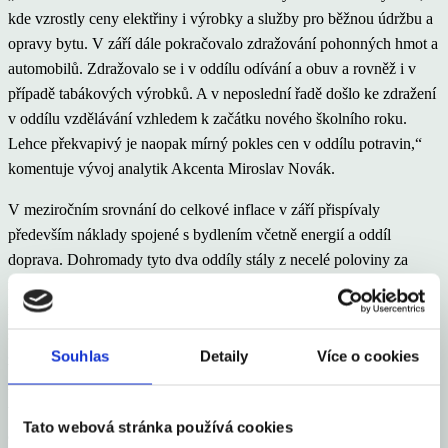
kde vzrostly ceny elektřiny i výrobky a služby pro běžnou údržbu a
opravy bytu. V září dále pokračovalo zdražování pohonných hmot a
automobilů. Zdražovalo se i v oddílu odívání a obuv a rovněž i v
případě tabákových výrobků. A v neposlední řadě došlo ke zdražení
v oddílu vzdělávání vzhledem k začátku nového školního roku.
Lehce překvapivý je naopak mírný pokles cen v oddílu potravin,“
komentuje vývoj analytik Akcenta Miroslav Novák.
V meziročním srovnání do celkové inflace v září přispívaly
především náklady spojené s bydlením včetně energií a oddíl
doprava. Dohromady tyto dva oddíly stály z necelé poloviny za
meziročním růstem spotřebitelských cen. Pokračoval silný cenový
růst tzv. imputovaného nájemného, kam se promítalo zdražování
stavebních materiálů i ceny nových bytů pro vlastní bydlení,
Souhlas
Detaily
Více o cookies
zdražovala voda i výrobky pro údržbu a opravy bytu. Elektřina
začne meziročně prudce zdražovat od 4. čtvrtletí. Meziročně
výrazně dražší byly i pohonné hmoty a automobily. Dražší byly i
Tato webová stránka používá cookies
alkoholické nápoje a tabák a stravovací služby a služby spojené