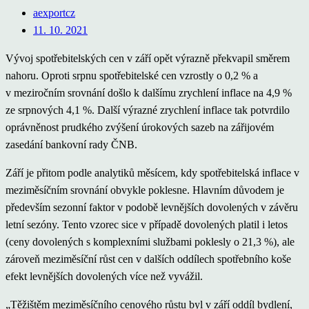
aexportcz
11. 10. 2021
Vývoj spotřebitelských cen v září opět výrazně překvapil směrem
nahoru. Oproti srpnu spotřebitelské cen vzrostly o 0,2 % a
v meziročním srovnání došlo k dalšímu zrychlení inflace na 4,9 %
ze srpnových 4,1 %. Další výrazné zrychlení inflace tak potvrdilo
oprávněnost prudkého zvýšení úrokových sazeb na zářijovém
zasedání bankovní rady ČNB.
Září je přitom podle analytiků měsícem, kdy spotřebitelská inflace v
meziměsíčním srovnání obvykle poklesne. Hlavním důvodem je
především sezonní faktor v podobě levnějších dovolených v závěru
letní sezóny. Tento vzorec sice v případě dovolených platil i letos
(ceny dovolených s komplexními službami poklesly o 21,3 %), ale
zároveň meziměsíční růst cen v dalších oddílech spotřebního koše
efekt levnějších dovolených více než vyvážil.
„Těžištěm meziměsíčního cenového růstu byl v září oddíl bydlení,