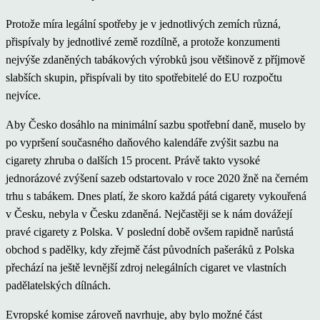
Protože míra legální spotřeby je v jednotlivých zemích různá,
přispívaly by jednotlivé země rozdílně, a protože konzumenti
nejvýše zdaněných tabákových výrobků jsou většinově z příjmově
slabších skupin, přispívali by tito spotřebitelé do EU rozpočtu
nejvíce.
Aby Česko dosáhlo na minimální sazbu spotřební daně, muselo by
po vypršení současného daňového kalendáře zvýšit sazbu na
cigarety zhruba o dalších 15 procent. Právě takto vysoké
jednorázové zvýšení sazeb odstartovalo v roce 2020 žně na černém
trhu s tabákem. Dnes platí, že skoro každá pátá cigarety vykouřená
v Česku, nebyla v Česku zdaněná. Nejčastěji se k nám dovážejí
pravé cigarety z Polska. V poslední době ovšem rapidně narůstá
obchod s padělky, kdy zřejmě část původních pašeráků z Polska
přechází na ještě levnější zdroj nelegálních cigaret ve vlastních
padělatelských dílnách.
Evropské komise zároveň navrhuje, aby bylo možné část