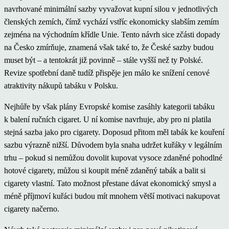
navrhované minimální sazby vyvažovat kupní silou v jednotlivých
členských zemích, čímž vychází vstříc ekonomicky slabším zemím
zejména na východním křídle Unie. Tento návrh sice zčásti dopady
na Česko zmírňuje, znamená však také to, že České sazby budou
muset být – a tentokrát již povinně – stále vyšší než ty Polské.
Revize spotřební daně tudíž přispěje jen málo ke snížení cenové
atraktivity nákupů tabáku v Polsku.
Nejhůře by však plány Evropské komise zasáhly kategorii tabáku
k balení ručních cigaret. U ní komise navrhuje, aby pro ni platila
stejná sazba jako pro cigarety. Doposud přitom měl tabák ke kouření
sazbu výrazně nižší. Důvodem byla snaha udržet kuřáky v legálním
trhu – pokud si nemůžou dovolit kupovat vysoce zdaněné pohodlné
hotové cigarety, můžou si koupit méně zdaněný tabák a balit si
cigarety vlastní. Tato možnost přestane dávat ekonomický smysl a
méně příjmoví kuřáci budou mít mnohem větší motivaci nakupovat
cigarety načerno.