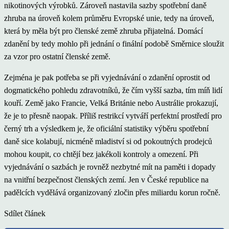
nikotinových výrobků. Zároveň nastavila sazby spotřební daně
zhruba na úroveň kolem průměru Evropské unie, tedy na úroveň,
která by měla být pro členské země zhruba přijatelná. Domácí
zdanění by tedy mohlo při jednání o finální podobě Směrnice sloužit
za vzor pro ostatní členské země.
Zejména je pak potřeba se při vyjednávání o zdanění oprostit od
dogmatického pohledu zdravotníků, že čím vyšší sazba, tím míň lidí
kouří. Země jako Francie, Velká Británie nebo Austrálie prokazují,
že je to přesně naopak. Příliš restrikcí vytváří perfektní prostředí pro
černý trh a výsledkem je, že oficiální statistiky výběru spotřební
daně sice kolabují, nicméně mladiství si od pokoutných prodejců
mohou koupit, co chtějí bez jakékoli kontroly a omezení. Při
vyjednávání o sazbách je rovněž nezbytné mít na paměti i dopady
na vnitřní bezpečnost členských zemí. Jen v České republice na
padělcích vydělává organizovaný zločin přes miliardu korun ročně.
Sdílet článek