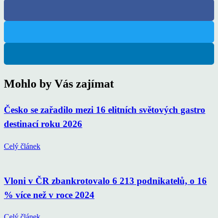
Mohlo by Vás zajímat
Česko se zařadilo mezi 16 elitních světových gastro
destinací roku 2026
Celý článek
Vloni v ČR zbankrotovalo 6 213 podnikatelů, o 16
% více než v roce 2024
Celý článek