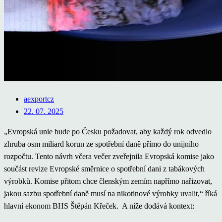
aexportcz
22. 07. 2025
„Evropská unie bude po Česku požadovat, aby každý rok odvedlo
zhruba osm miliard korun ze spotřební daně přímo do unijního
rozpočtu. Tento návrh včera večer zveřejnila Evropská komise jako
součást revize Evropské směrnice o spotřební dani z tabákových
výrobků. Komise přitom chce členským zemím napřímo nařizovat,
jakou sazbu spotřební daně musí na nikotinové výrobky uvalit,“ říká
hlavní ekonom BHS Štěpán Křeček. A níže dodává kontext: