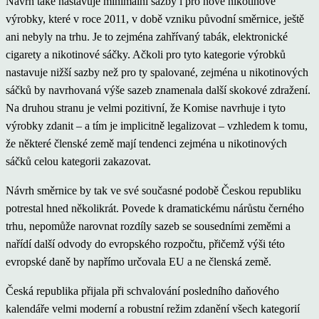
Návrh také nastavuje minimální sazby i pro nové nikotinové
výrobky, které v roce 2011, v době vzniku původní směrnice, ještě
ani nebyly na trhu. Je to zejména zahřívaný tabák, elektronické
cigarety a nikotinové sáčky. Ačkoli pro tyto kategorie výrobků
nastavuje nižší sazby než pro ty spalované, zejména u nikotinových
sáčků by navrhovaná výše sazeb znamenala další skokové zdražení.
Na druhou stranu je velmi pozitivní, že Komise navrhuje i tyto
výrobky zdanit – a tím je implicitně legalizovat – vzhledem k tomu,
že některé členské země mají tendenci zejména u nikotinových
sáčků celou kategorii zakazovat.
Návrh směrnice by tak ve své současné podobě Českou republiku
potrestal hned několikrát. Povede k dramatickému nárůstu černého
trhu, nepomůže narovnat rozdíly sazeb se sousedními zeměmi a
nařídí další odvody do evropského rozpočtu, přičemž výši této
evropské daně by napřímo určovala EU a ne členská země.
Česká republika přijala při schvalování posledního daňového
kalendáře velmi moderní a robustní režim zdanění všech kategorií