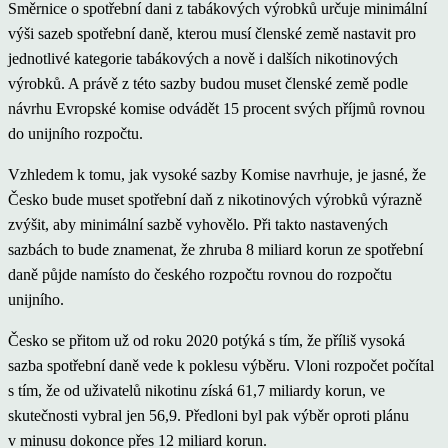
Směrnice o spotřební dani z tabákových výrobků určuje minimální
výši sazeb spotřební daně, kterou musí členské země nastavit pro
jednotlivé kategorie tabákových a nově i dalších nikotinových
výrobků. A právě z této sazby budou muset členské země podle
návrhu Evropské komise odvádět 15 procent svých příjmů rovnou
do unijního rozpočtu.
Vzhledem k tomu, jak vysoké sazby Komise navrhuje, je jasné, že
Česko bude muset spotřební daň z nikotinových výrobků výrazně
zvýšit, aby minimální sazbě vyhovělo. Při takto nastavených
sazbách to bude znamenat, že zhruba 8 miliard korun ze spotřební
daně půjde namísto do českého rozpočtu rovnou do rozpočtu
unijního.
Česko se přitom už od roku 2020 potýká s tím, že příliš vysoká
sazba spotřební daně vede k poklesu výběru. Vloni rozpočet počítal
s tím, že od uživatelů nikotinu získá 61,7 miliardy korun, ve
skutečnosti vybral jen 56,9. Předloni byl pak výběr oproti plánu
v minusu dokonce přes 12 miliard korun.