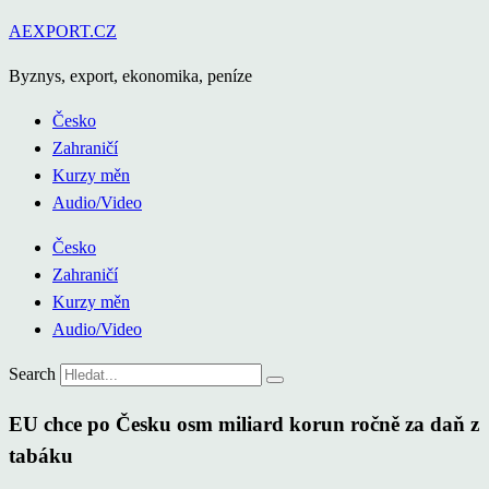
Přejít
AEXPORT.CZ
k
Byznys, export, ekonomika, peníze
obsahu
Česko
Zahraničí
Kurzy měn
Audio/Video
Česko
Zahraničí
Kurzy měn
Audio/Video
Search
EU chce po Česku osm miliard korun ročně za daň z
tabáku