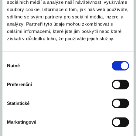
sociálních médií a analýze naší návštěvnosti využíváme
Sdílet článek
soubory cookie. Informace o tom, jak náš web používáte,
sdílíme se svými partnery pro sociální média, inzerci a
analýzy. Partneři tyto údaje mohou zkombinovat s
dalšími informacemi, které jste jim poskytli nebo které
získali v důsledku toho, že používáte jejich služby.
Mohlo by Vás zajímat
Výběr
Nutné
souhlasu
Česko se zařadilo mezi 16 elitních světových gastro
destinací roku 2026
Preferenční
Celý článek
Statistické
Vloni v ČR zbankrotovalo 6 213 podnikatelů, o 16
% více než v roce 2024
Marketingové
Celý článek