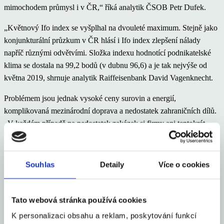
mimochodem průmysl i v ČR,“ říká analytik ČSOB Petr Dufek.
„Květnový Ifo index se vyšplhal na dvouleté maximum. Stejně jako
konjunkturální průzkum v ČR hlásí i Ifo index zlepšení nálady
napříč různými odvětvími. Složka indexu hodnotící podnikatelské
klima se dostala na 99,2 bodů (v dubnu 96,6) a je tak nejvýše od
května 2019, shrnuje analytik Raiffeisenbank David Vagenknecht.
Problémem jsou jednak vysoké ceny surovin a energií,
komplikovaná mezinárodní doprava a nedostatek zahraničních dílů.
„V každém případě na nedostatek zakázek si firmy ani tentokrát
nestěžují. Velká očekávání panují naproti tomu ve službách, které
věří v návrat k normálu, a to i včetně cestovního ruchu. Celkově Ifo
vyznívá ve prospěch brzkého a rychlého oživení ekonomiky, které
Souhlas
Detaily
Více o cookies
bude těžit jak z pozitivního vývoje zahraniční poptávky, tak i té
domácí – jak ostatně vyplývá z průzkumu v samotném odvětví
obchodu,“ dodává Dufek.
Tato webová stránka používá cookies
K personalizaci obsahu a reklam, poskytování funkcí