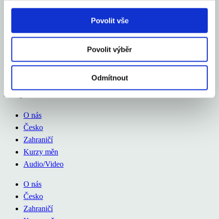
Povolit vše
Průměrná inflace v roce 2025 na 2,5 %, letos okolo
2 %
Povolit výběr
Celý článek
Odmítnout
Aexport.cz
O nás
Česko
Zahraničí
Kurzy měn
Audio/Video
O nás
Česko
Zahraničí