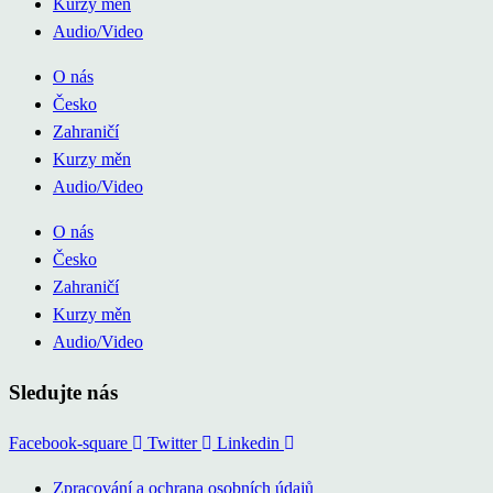
Kurzy měn
Audio/Video
O nás
Česko
Zahraničí
Kurzy měn
Audio/Video
O nás
Česko
Zahraničí
Kurzy měn
Audio/Video
Sledujte nás
Facebook-square
Twitter
Linkedin
Zpracování a ochrana osobních údajů