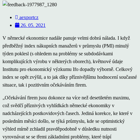
aexportcz
26. 05. 2021
V německé ekonomice nadále panuje velmi dobrá nálada. I když
předběžný index nákupních manažerů v průmyslu (PMI) minulý
týden poklesl (s ohledem na problémy se subdodávkami
komplikujících výrobu v některých oborech), květnové údaje
Institutu pro ekonomický výzkumu Ifo dopadly výborně. Celkový
index se opět zvýšil, a to jak díky příznivějšímu hodnocení současné
situace, tak i pozitivním očekáváním firem.
„Očekávání firem jsou dokonce na více než desetiletém maximu,
což svědčí příznivých vyhlídkách německé ekonomiky v
nadcházejících postkovidových časech. Jediná korekce, ke které v
posledním měsíci došlo, se týká průmyslu, kde se optimistický
výhled mírně zchladil pravděpodobně v důsledku nutnosti
vyrovnávat se se třemi základními problémy, které trápí