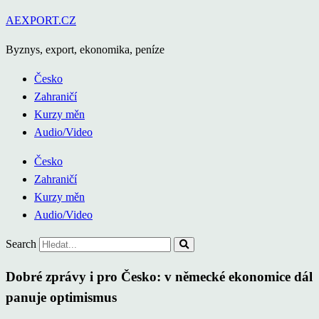
Přejít
AEXPORT.CZ
k
Byznys, export, ekonomika, peníze
obsahu
Česko
Zahraničí
Kurzy měn
Audio/Video
Česko
Zahraničí
Kurzy měn
Audio/Video
Search
Dobré zprávy i pro Česko: v německé ekonomice dál
panuje optimismus