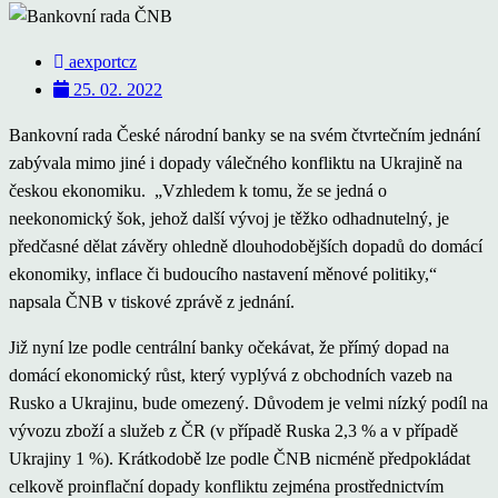
aexportcz
25. 02. 2022
Bankovní rada České národní banky se na svém čtvrtečním jednání
zabývala mimo jiné i dopady válečného konfliktu na Ukrajině na
českou ekonomiku. „Vzhledem k tomu, že se jedná o
neekonomický šok, jehož další vývoj je těžko odhadnutelný, je
předčasné dělat závěry ohledně dlouhodobějších dopadů do domácí
ekonomiky, inflace či budoucího nastavení měnové politiky,“
napsala ČNB v tiskové zprávě z jednání.
Již nyní lze podle centrální banky očekávat, že přímý dopad na
domácí ekonomický růst, který vyplývá z obchodních vazeb na
Rusko a Ukrajinu, bude omezený. Důvodem je velmi nízký podíl na
vývozu zboží a služeb z ČR (v případě Ruska 2,3 % a v případě
Ukrajiny 1 %). Krátkodobě lze podle ČNB nicméně předpokládat
celkově proinflační dopady konfliktu zejména prostřednictvím