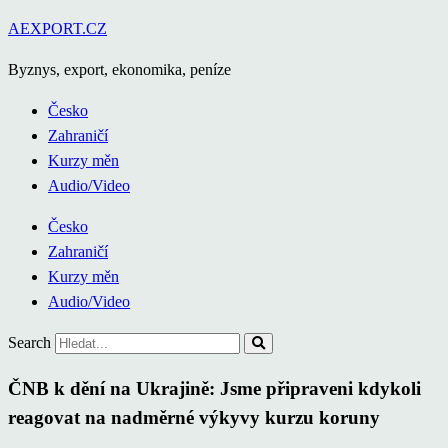
Přejít
AEXPORT.CZ
k
Byznys, export, ekonomika, peníze
obsahu
Česko
Zahraničí
Kurzy měn
Audio/Video
Česko
Zahraničí
Kurzy měn
Audio/Video
Search
ČNB k dění na Ukrajině: Jsme připraveni kdykoli
reagovat na nadměrné výkyvy kurzu koruny