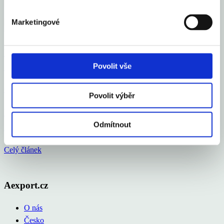
Marketingové
Vloni v ČR zbankrotovalo 6 213 podnikatelů, o 16
% více než v roce 2024
Povolit vše
Celý článek
Povolit výběr
Průměrná inflace v roce 2025 na 2,5 %, letos okolo
Odmítnout
2 %
Celý článek
Aexport.cz
O nás
Česko