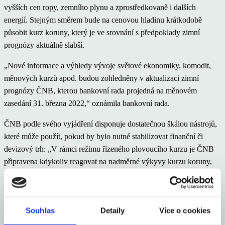
vyšších cen ropy, zemního plynu a zprostředkovaně i dalších
energií. Stejným směrem bude na cenovou hladinu krátkodobě
působit kurz koruny, který je ve srovnání s předpoklady zimní
prognózy aktuálně slabší.
„Nové informace a výhledy vývoje světové ekonomiky, komodit,
měnových kurzů apod. budou zohledněny v aktualizaci zimní
prognózy ČNB, kterou bankovní rada projedná na měnovém
zasedání 31. března 2022,“ oznámila bankovní rada.
ČNB podle svého vyjádření disponuje dostatečnou škálou nástrojů,
které může použít, pokud by bylo nutné stabilizovat finanční či
devizový trh: „V rámci režimu řízeného plovoucího kurzu je ČNB
připravena kdykoliv reagovat na nadměrné výkyvy kurzu koruny,
které by vedly k narušení hladkého fungování devizového či
finančního trhu nebo které by ohrožovaly cenovou a finanční
stabilitu v České republice. ČNB má pro plnění svých
Souhlas
Detaily
Více o cookies
měnověpolitických cílů a dalších úkolů dostatečné devizové
rezervy.“