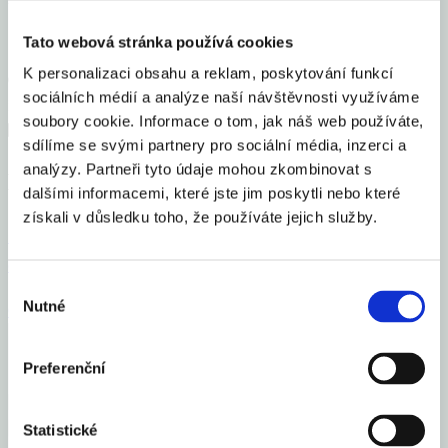
Sdílet článek
Tato webová stránka používá cookies
K personalizaci obsahu a reklam, poskytování funkcí
sociálních médií a analýze naší návštěvnosti využíváme
soubory cookie. Informace o tom, jak náš web používáte,
sdílíme se svými partnery pro sociální média, inzerci a
analýzy. Partneři tyto údaje mohou zkombinovat s
Mohlo by Vás zajímat
dalšími informacemi, které jste jim poskytli nebo které
získali v důsledku toho, že používáte jejich služby.
Česko se zařadilo mezi 16 elitních světových gastro
destinací roku 2026
Výběr
Nutné
souhlasu
Celý článek
Preferenční
Statistické