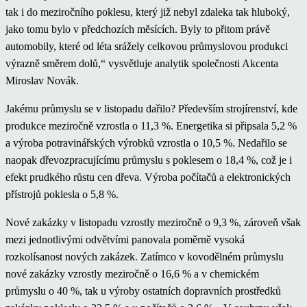
tak i do meziročního poklesu, který již nebyl zdaleka tak hluboký,
jako tomu bylo v předchozích měsících. Byly to přitom právě
automobily, které od léta srážely celkovou průmyslovou produkci
výrazně směrem dolů,“ vysvětluje analytik společnosti Akcenta
Miroslav Novák.
Jakému průmyslu se v listopadu dařilo? Především strojírenství, kde
produkce meziročně vzrostla o 11,3 %. Energetika si připsala 5,2 %
a výroba potravinářských výrobků vzrostla o 10,5 %. Nedařilo se
naopak dřevozpracujícímu průmyslu s poklesem o 18,4 %, což je i
efekt prudkého růstu cen dřeva. Výroba počítačů a elektronických
přístrojů poklesla o 5,8 %.
Nové zakázky v listopadu vzrostly meziročně o 9,3 %, zároveň však
mezi jednotlivými odvětvími panovala poměrně vysoká
rozkolísanost nových zakázek. Zatímco v kovodělném průmyslu
nové zakázky vzrostly meziročně o 16,6 % a v chemickém
průmyslu o 40 %, tak u výroby ostatních dopravních prostředků