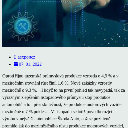
aexportcz
07. 01. 2022
Oproti říjnu tuzemská průmyslová produkce vzrostla o 4,9 % a v
meziročním srovnání růst činil 1,6 %. Nové zakázky vzrostly
meziročně o 9,3 %. „I když to na první pohled tak nevypadá, tak za
výrazným zlepšením listopadového průmyslu stojí produkce
automobilů a to i přes skutečnost, že produkce motorových vozidel
meziročně o 7 % poklesla. V listopadu se totiž povedlo rozjet
výrobu v největší automobilce Škoda Auto, což se pozitivně
promítlo jak do meziměsíčního růstu produkce motorových vozidel,