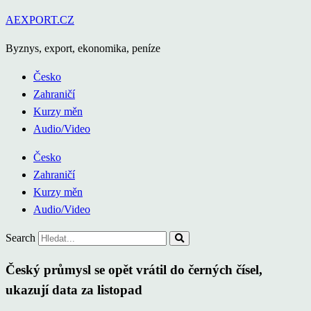
Přejít
AEXPORT.CZ
k
Byznys, export, ekonomika, peníze
obsahu
Česko
Zahraničí
Kurzy měn
Audio/Video
Česko
Zahraničí
Kurzy měn
Audio/Video
Search
Český průmysl se opět vrátil do černých čísel,
ukazují data za listopad