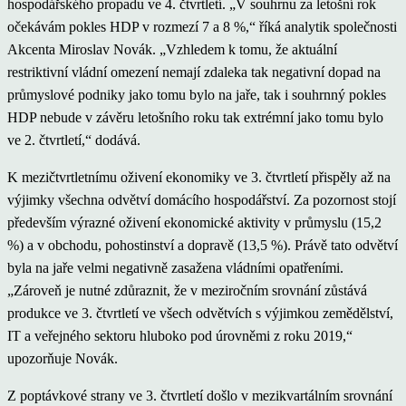
hospodářského propadu ve 4. čtvrtletí. „V souhrnu za letošní rok
očekávám pokles HDP v rozmezí 7 a 8 %,“ říká analytik společnosti
Akcenta Miroslav Novák. „Vzhledem k tomu, že aktuální
restriktivní vládní omezení nemají zdaleka tak negativní dopad na
průmyslové podniky jako tomu bylo na jaře, tak i souhrnný pokles
HDP nebude v závěru letošního roku tak extrémní jako tomu bylo
ve 2. čtvrtletí,“ dodává.
K mezičtvrtletnímu oživení ekonomiky ve 3. čtvrtletí přispěly až na
výjimky všechna odvětví domácího hospodářství. Za pozornost stojí
především výrazné oživení ekonomické aktivity v průmyslu (15,2
%) a v obchodu, pohostinství a dopravě (13,5 %). Právě tato odvětví
byla na jaře velmi negativně zasažena vládními opatřeními.
„Zároveň je nutné zdůraznit, že v meziročním srovnání zůstává
produkce ve 3. čtvrtletí ve všech odvětvích s výjimkou zemědělství,
IT a veřejného sektoru hluboko pod úrovněmi z roku 2019,“
upozorňuje Novák.
Z poptávkové strany ve 3. čtvrtletí došlo v mezikvartálním srovnání