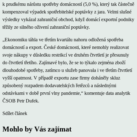
k prudkému nárůstu spotřeby domácností (5,0 %), který tak částečně
kompenzoval výpadek spotřebitelské poptávky z jara. Velmi slušné
výsledky vykázal zahraniční obchod, když domácí exportní podniky
těžily ze silného oživení zahraniční poptávky.
„Ekonomiku táhla ve třetím kvartálu nahoru odložená spotřeba
domácností a export. České domácnosti, které nemohly realizovat
svoje nákupy v důsledku restrikcí ve druhém čtvrtletí je přesunuly
do čtvrtletí třetího. Zajímavé bylo, že se to týkalo zejména zboží
dlouhodobé spotřeby, zatímco u služeb panovala i ve třetím čtvrtletí
vyšší opatrnost. V případě exportu zase firmy doháněly skluz
způsobený rozpadem dodavatelských řetězců a následnými
odstávkami v době první vlny pandemie,“ komentuje data analytik
ČSOB Petr Dufek.
Sdílet článek
Mohlo by Vás zajímat