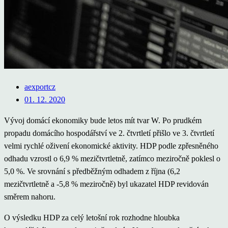
aexportcz
01. 12. 2020
Vývoj domácí ekonomiky bude letos mít tvar W. Po prudkém
propadu domácího hospodářství ve 2. čtvrtletí přišlo ve 3. čtvrtletí
velmi rychlé oživení ekonomické aktivity. HDP podle zpřesněného
odhadu vzrostl o 6,9 % mezičtvrtletně, zatímco meziročně poklesl o
5,0 %. Ve srovnání s předběžným odhadem z října (6,2
mezičtvrtletně a -5,8 % meziročně) byl ukazatel HDP revidován
směrem nahoru.
O výsledku HDP za celý letošní rok rozhodne hloubka