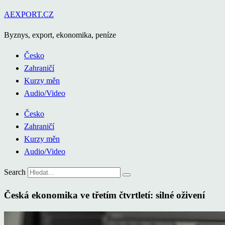
Přejít
AEXPORT.CZ
k
Byznys, export, ekonomika, peníze
obsahu
Česko
Zahraničí
Kurzy měn
Audio/Video
Česko
Zahraničí
Kurzy měn
Audio/Video
Search
Česká ekonomika ve třetím čtvrtletí: silné oživení