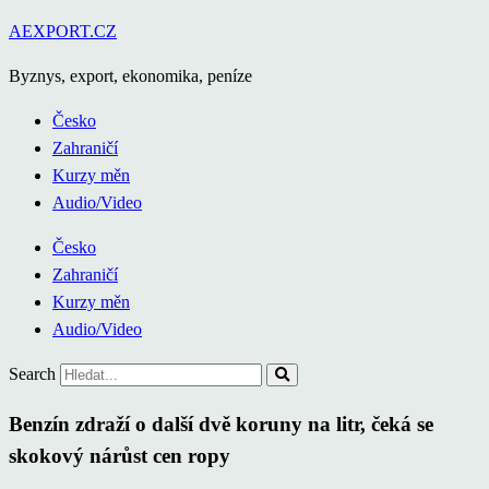
Přejít
AEXPORT.CZ
k
Byznys, export, ekonomika, peníze
obsahu
Česko
Zahraničí
Kurzy měn
Audio/Video
Česko
Zahraničí
Kurzy měn
Audio/Video
Search
Benzín zdraží o další dvě koruny na litr, čeká se
skokový nárůst cen ropy