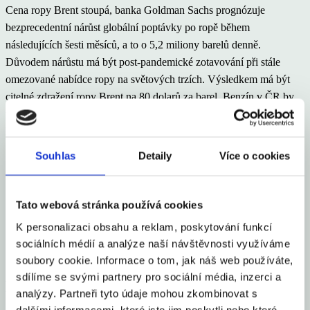
Cena ropy Brent stoupá, banka Goldman Sachs prognózuje
bezprecedentní nárůst globální poptávky po ropě během
následujících šesti měsíců, a to o 5,2 miliony barelů denně.
Důvodem nárůstu má být post-pandemické zotavování při stále
omezované nabídce ropy na světových trzích. Výsledkem má být
citelné zdražení ropy Brent na 80 dolarů za barel. Benzín v ČR by
takovém případě zdražil zhruba o další dvě koruny na litr, na 33,50.
Nafta by se pak prodávala za cenu kolem 31,30 koruny za litr.
Souhlas
Detaily
Více o cookies
Sdílet článek
Tato webová stránka používá cookies
K personalizaci obsahu a reklam, poskytování funkcí
sociálních médií a analýze naší návštěvnosti využíváme
soubory cookie. Informace o tom, jak náš web používáte,
sdílíme se svými partnery pro sociální média, inzerci a
Mohlo by Vás zajímat
analýzy. Partneři tyto údaje mohou zkombinovat s
dalšími informacemi, které jste jim poskytli nebo které