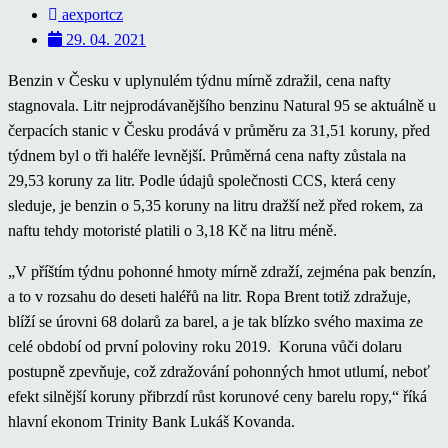
aexportcz
29. 04. 2021
Benzin v Česku v uplynulém týdnu mírně zdražil, cena nafty
stagnovala. Litr nejprodávanějšího benzinu Natural 95 se aktuálně u
čerpacích stanic v Česku prodává v průměru za 31,51 koruny, před
týdnem byl o tři haléře levnější. Průměrná cena nafty zůstala na
29,53 koruny za litr. Podle údajů společnosti CCS, která ceny
sleduje, je benzin o 5,35 koruny na litru dražší než před rokem, za
naftu tehdy motoristé platili o 3,18 Kč na litru méně.
„V příštím týdnu pohonné hmoty mírně zdraží, zejména pak benzín,
a to v rozsahu do deseti haléřů na litr. Ropa Brent totiž zdražuje,
blíží se úrovni 68 dolarů za barel, a je tak blízko svého maxima ze
celé období od první poloviny roku 2019. Koruna vůči dolaru
postupně zpevňuje, což zdražování pohonných hmot utlumí, neboť
efekt silnější koruny přibrzdí růst korunové ceny barelu ropy,“ říká
hlavní ekonom Trinity Bank Lukáš Kovanda.