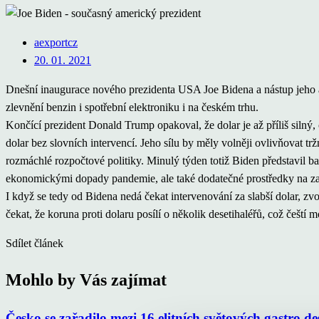
aexportcz
20. 01. 2021
Dnešní inaugurace nového prezidenta USA Joe Bidena a nástup jeho ad
zlevnění benzin i spotřební elektroniku i na českém trhu.
Končící prezident Donald Trump opakoval, že dolar je až příliš silný
dolar bez slovních intervencí. Jeho sílu by měly volněji ovlivňovat trž
rozmáchlé rozpočtové politiky. Minulý týden totiž Biden představil b
ekonomickými dopady pandemie, ale také dodatečné prostředky na za
I když se tedy od Bidena nedá čekat intervenování za slabší dolar, 
čekat, že koruna proti dolaru posílí o několik desetihaléřů, což čeští
Sdílet článek
Mohlo by Vás zajímat
Česko se zařadilo mezi 16 elitních světových gastro d