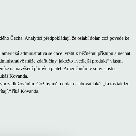
ého Čecha. Analytici předpokládají, že oslabí dolar, což povede ke
 americká administrativa se chce vrátit k běžnému přístupu a nechat
dministrativě může zdařit činy, jakožto „vedlejší produkt“ vlastní
peníze na navýšení přímých plateb Američanům v souvislosti s
Lukáš Kovanda.
ným zadlužováním. Což by mělo dolar oslabovat také. „Letos tak lze
ítají,“ říká Kovanda.