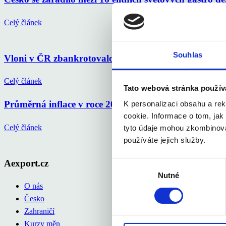
Celý článek
Souhlas
Vloni v ČR zbankrotovalo 6 213 podnikatelů, o 16 % 
Celý článek
Tato webová stránka použív
Průměrná inflace v roce 2025 na 2,5 %, letos okolo 
K personalizaci obsahu a re
cookie. Informace o tom, jak
Celý článek
tyto údaje mohou zkombinovat
používáte jejich služby.
Aexport.cz
Výběr
Nutné
souhlasu
O nás
Česko
Zahraničí
Kurzy měn