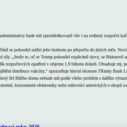
ministrativy bude mít zprostředkovaně vliv i na rodinný rozpočet každ
, čímž se pokoušel srážet jeho hodnotu po přepočtu do jiných měn. Nová
ní síly. „Jenže to, oč se Trump pokoušel explicitně slovy, se Bidenově a
alík rozpočtových opatření v objemu 1,9 bilionu dolarů. Obsahuje mj. 
jištění distribuce vakcíny,“ upozorňuje hlavní ekonom TRinity Bank 
zvolený šéf Bílého domu nebude mít podle všeho problém s dalším výraz
 motoristé, konzumenti elektroniky nebo milovníci amerických e-shopů uv
estinací roku 2026