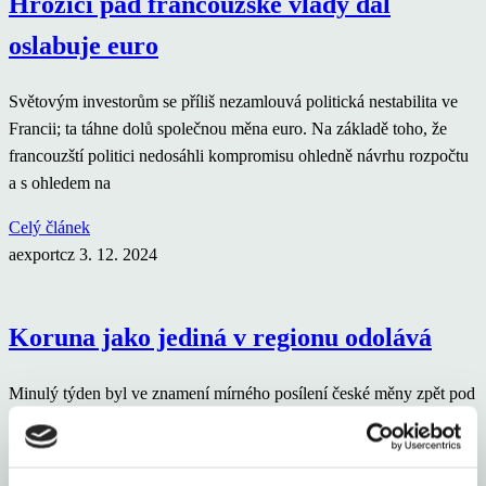
Hrozící pád francouzské vlády dál
oslabuje euro
Světovým investorům se příliš nezamlouvá politická nestabilita ve
Francii; ta táhne dolů společnou měna euro. Na základě toho, že
francouzští politici nedosáhli kompromisu ohledně návrhu rozpočtu
a s ohledem na
Celý článek
aexportcz
3. 12. 2024
Koruna jako jediná v regionu odolává
Minulý týden byl ve znamení mírného posílení české měny zpět pod
hranici 25,30 EUR/CZK, přičemž po většinu týdne se kurz k euru
držel poblíž úrovně 25,25 korun. Oproti pozicím z konce