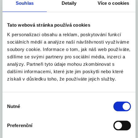
Celý článek
Souhlas
Detaily
Více o cookies
aexportcz
3. 12. 2024
Tato webová stránka používá cookies
Míra optimismu mezi podnikateli na
K personalizaci obsahu a reklam, poskytování funkcí
sociálních médií a analýze naší návštěvnosti využíváme
globálních trzích roste
soubory cookie. Informace o tom, jak náš web používáte,
sdílíme se svými partnery pro sociální média, inzerci a
Globální měnová politika se uvolnila, což se projevuje rostoucím
analýzy. Partneři tyto údaje mohou zkombinovat s
snižováním úrokových sazeb ve většině zemí světa. Zároveň se na
dalšími informacemi, které jste jim poskytli nebo které
světových trzích podařilo dostat pod kontrolu inflaci. „Navzdory
získali v důsledku toho, že používáte jejich služby.
takto výrazným stimulačním
Celý článek
Výběr
aexportcz
3. 12. 2024
Nutné
souhlasu
Financial Markets
by TradingView
Preferenční
Aexport.cz