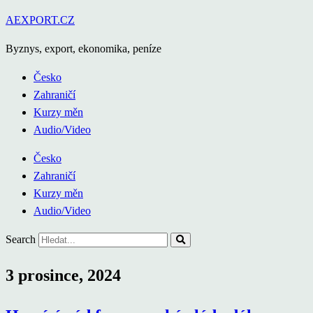
Přejít
AEXPORT.CZ
k
Byznys, export, ekonomika, peníze
obsahu
Česko
Zahraničí
Kurzy měn
Audio/Video
Česko
Zahraničí
Kurzy měn
Audio/Video
Search
3 prosince, 2024