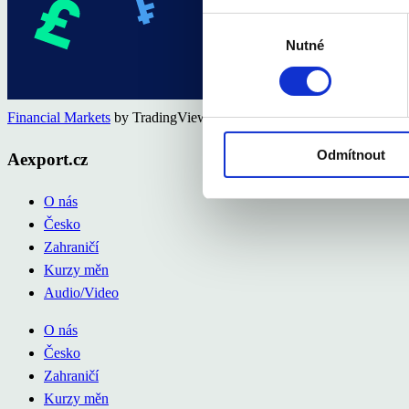
Výběr
Nutné
souhlasu
Financial Markets
by TradingView
Odmítnout
Aexport.cz
O nás
Česko
Zahraničí
Kurzy měn
Audio/Video
O nás
Česko
Zahraničí
Kurzy měn