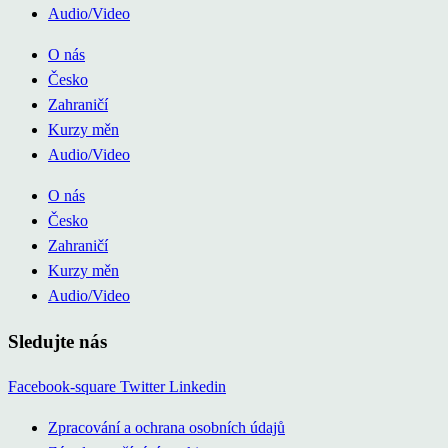
Audio/Video
O nás
Česko
Zahraničí
Kurzy měn
Audio/Video
O nás
Česko
Zahraničí
Kurzy měn
Audio/Video
Sledujte nás
Facebook-square
Twitter
Linkedin
Zpracování a ochrana osobních údajů