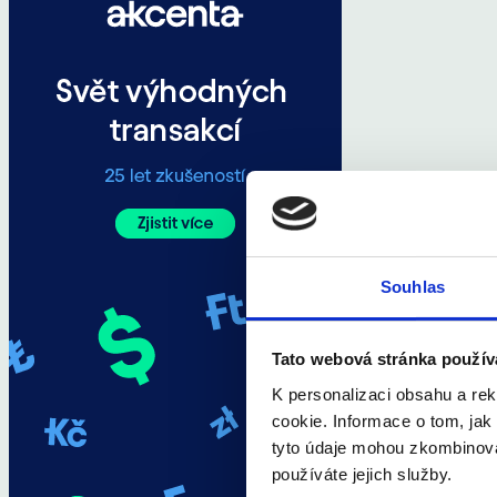
Souhlas
Tato webová stránka použív
K personalizaci obsahu a re
cookie. Informace o tom, jak
tyto údaje mohou zkombinovat
používáte jejich služby.