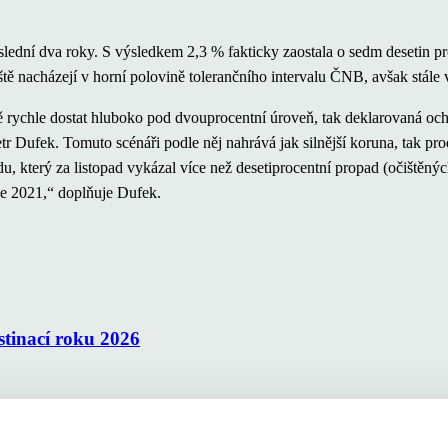
poslední dva roky. S výsledkem 2,3 % fakticky zaostala o sedm desetin
ještě nacházejí v horní polovině tolerančního intervalu ČNB, avšak stále
rychle dostat hluboko pod dvouprocentní úroveň, tak deklarovaná ocho
tr Dufek. Tomuto scénáři podle něj nahrává jak silnější koruna, tak
, který za listopad vykázal více než desetiprocentní propad (očištěnýc
e 2021,“ doplňuje Dufek.
estinací roku 2026