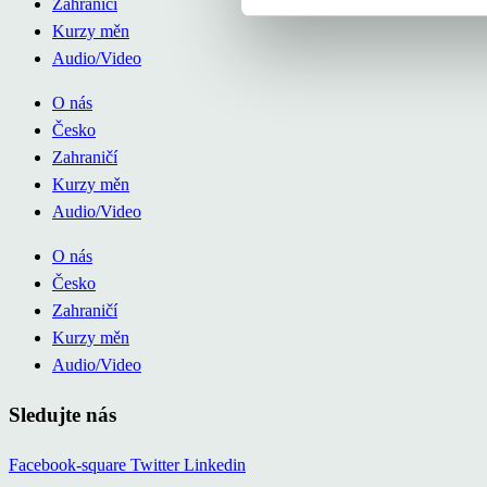
Zahraničí
Kurzy měn
Audio/Video
O nás
Česko
Zahraničí
Kurzy měn
Audio/Video
O nás
Česko
Zahraničí
Kurzy měn
Audio/Video
Sledujte nás
Facebook-square
Twitter
Linkedin