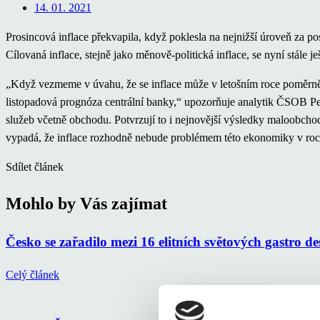
14. 01. 2021
Prosincová inflace překvapila, když poklesla na nejnižší úroveň za 
Cílovaná inflace, stejně jako měnově-politická inflace, se nyní stále 
„Když vezmeme v úvahu, že se inflace může v letošním roce poměrně 
listopadová prognóza centrální banky,“ upozorňuje analytik ČSOB Pe
služeb včetně obchodu. Potvrzují to i nejnovější výsledky maloobchodu
vypadá, že inflace rozhodně nebude problémem této ekonomiky v roc
Sdílet článek
Mohlo by Vás zajímat
Česko se zařadilo mezi 16 elitních světových gastro d
Celý článek