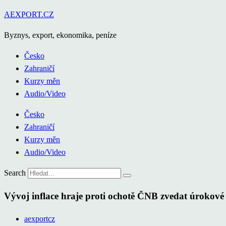
Přejít
AEXPORT.CZ
k
Byznys, export, ekonomika, peníze
obsahu
Česko
Zahraničí
Kurzy měn
Audio/Video
Česko
Zahraničí
Kurzy měn
Audio/Video
Search
Vývoj inflace hraje proti ochotě ČNB zvedat úrokové
aexportcz