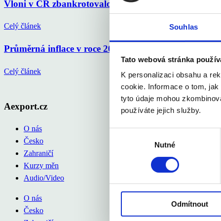
Vloni v ČR zbankrotovalo 6 213 podnikatelů, o 16 % 
Celý článek
Souhlas
Průměrná inflace v roce 2025 na 2,5 %, letos okolo 
Tato webová stránka použív
Celý článek
K personalizaci obsahu a re
cookie. Informace o tom, jak
tyto údaje mohou zkombinovat
Aexport.cz
používáte jejich služby.
O nás
Výběr
Česko
Nutné
souhlasu
Zahraničí
Kurzy měn
Audio/Video
O nás
Odmítnout
Česko