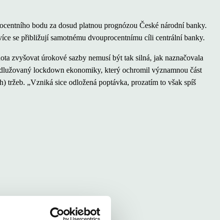
 procentního bodu za dosud platnou prognózou České národní banky.
 více se přibližují samotnému dvouprocentnímu cíli centrální banky.
ta zvyšovat úrokové sazby nemusí být tak silná, jak naznačovala
 prodlužovaný lockdown ekonomiky, který ochromil významnou část
h) tržeb. „Vzniká sice odložená poptávka, prozatím to však spíš