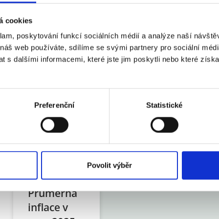
á cookies
á míra otevřenosti české
vázanost s eurozónou.
klam, poskytování funkcí sociálních médií a analýze naší návšt
rz koruny k euru, a to i během
 náš web používáte, sdílíme se svými partnery pro sociální média
ovenou sladěnost finančních
 s dalšími informacemi, které jste jim poskytli nebo které získa
ní sektor v České republice,“
Preferenční
Statistické
Povolit výběr
Průměrná
inflace v