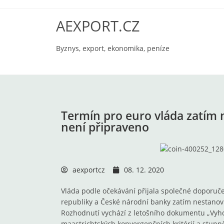
AEXPORT.CZ
Byznys, export, ekonomika, peníze
Termín pro euro vláda zatím 
není připraveno
aexportcz
08. 12. 2020
Vláda podle očekávání přijala společné doporuče
republiky a České národní banky zatím nestanovit
Rozhodnutí vychází z letošního dokumentu „Vyh
maastrichtských konvergenčních kritérií a stupn