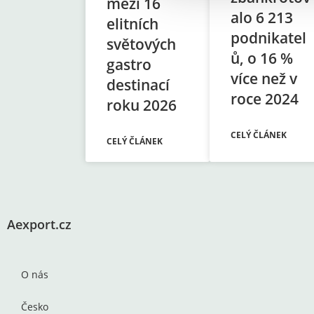
mezi 16
s
alo 6 213
elitních
u
podnikatel
světových
ů, o 16 %
gastro
více než v
destinací
roce 2024
roku 2026
CELÝ ČLÁNEK
CELÝ ČLÁNEK
Aexport.cz
O nás
Česko