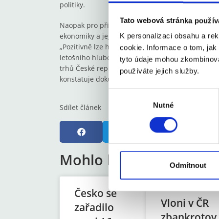
politiky.
Tato webová stránka použív
Naopak pro přijetí eura dlouhodobě hovoří vysok
ekonomiky a její velká obchodní i vlastnická pro
K personalizaci obsahu a re
„Pozitivně lze hodnotit také relativně stabilní ku
cookie. Informace o tom, jak
letošního hlubokého ekonomického poklesu, obn
tyto údaje mohou zkombinovat
trhů České republiky a eurozóny či odolný bankov
používáte jejich služby.
konstatuje dokument.
V
Nutné
ý
Sdílet článek
b
ě
r
s
Mohlo by Vás zajímat
o
Odmítnout
u
h
Česko se
l
Vloni v ČR
zařadilo
a
zbankrotov