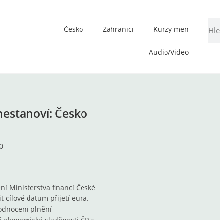
Česko
Zahraničí
Kurzy měn
Audio/Video
nestanoví: Česko
ní Ministerstva financí České
 cílové datum přijetí eura.
odnocení plnění
ě ekonomické sladěnosti ČR s