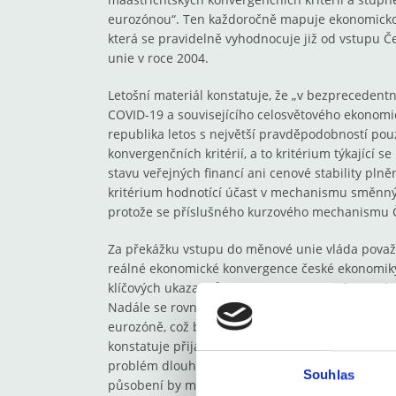
eurozónou“. Ten každoročně mapuje ekonomickou 
která se pravidelně vyhodnocuje již od vstupu Č
unie v roce 2004.
Letošní materiál konstatuje, že „v bezprecede
COVID-19 a souvisejícího celosvětového ekonom
republika letos s největší pravděpodobností pou
konvergenčních kritérií, a to kritérium týkající s
stavu veřejných financí ani cenové stability pln
kritérium hodnotící účast v mechanismu směnnýc
protože se příslušného kurzového mechanismu Č
Za překážku vstupu do měnové unie vláda pova
reálné ekonomické konvergence české ekonomiky
klíčových ukazatelů, zejména pak cenové a mzdo
Nadále se rovněž významně odlišuje struktura č
eurozóně, což by komplikovalo výkon jednotné mě
konstatuje přijatý materiál, vzhledem ke stárnut
problém dlouhodobé udržitelnosti veřejných financ
Souhlas
působení by mělo po přijetí eura částečně nahr