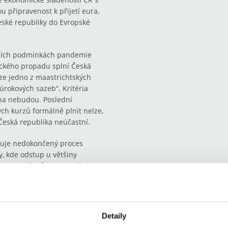
připravenost k přijetí eura,
eské republiky do Evropské
ntních podmínkách pandemie
ického propadu splní Česká
ze jedno z maastrichtských
e úrokových sazeb“. Kritéria
ěna nebudou. Poslední
h kurzů formálně plnit nelze,
eská republika neúčastní.
žuje nedokončený proces
, kde odstup u většiny
vé úrovně, zůstává značný.
eského hospodářství vůči
nové politiky. Jak dále
í populace není také dořešen
í, jejichž stabilizační
Detaily
adit ztrátu autonomní měnové