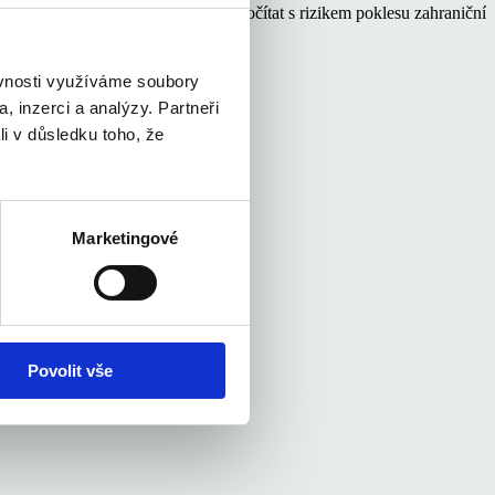
í všichni vyhráno. Stále je třeba počítat s rizikem poklesu zahraniční
ných firem.
ěvnosti využíváme soubory
, inzerci a analýzy. Partneři
li v důsledku toho, že
Marketingové
Povolit vše