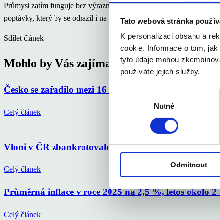
Průmysl zatím funguje bez výraznějších změn, pozitivní jsou očekávání
poptávky, který by se odrazil i na českém exportu, a tedy i v průmys
Tato webová stránka použív
K personalizaci obsahu a re
Sdílet článek
cookie. Informace o tom, jak
tyto údaje mohou zkombinovat
Mohlo by Vás zajímat
používáte jejich služby.
Česko se zařadilo mezi 16 elitních světových gastro d
Výběr
Nutné
souhlasu
Celý článek
Vloni v ČR zbankrotovalo 6 213 podnikatelů, o 16 % 
Odmítnout
Celý článek
Průměrná inflace v roce 2025 na 2,5 %, letos okolo 
Celý článek