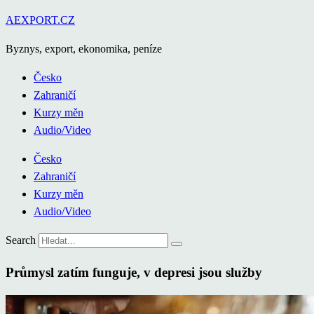
Přejít
AEXPORT.CZ
k
Byznys, export, ekonomika, peníze
obsahu
Česko
Zahraničí
Kurzy měn
Audio/Video
Česko
Zahraničí
Kurzy měn
Audio/Video
Search
Průmysl zatím funguje, v depresi jsou služby