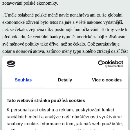
zotavování polské ekonomiky.
„Uměle oslabené polské měně navíc nenahrává ani to, že globální
ekonomické oživení bylo letos na jaře a v létě nakonec vydatnější,
než se čekalo, zejména díky postupujícímu očkování. To trhy vede k
předpokladu, že centrální banky typu té americké zahájí zpřísňování
své měnové politiky také dříve, než se čekalo. Což zatraktivňuje
dolar a dolarová aktiva, zatímco měny typu zlotého ztrácejí další část
své lákavosti,“ upozorňuje hlavní ekonom Trinity Bank Lukáš
Kovanda.
Navíc polská centrální banka drží základní sazbu stále na historicky
Souhlas
Detaily
Více o cookies
rekordně nízké úrovni, 0,1 procenta, kam ji srazila loni, když
propukla pandemie. To pomáhá vysvětlit, proč zlotý ztrácí proti
české koruně. Česká národní banka totiž už svoji základní sazbu
Tato webová stránka používá cookies
zvedá. A letos ji ještě pravděpodobně dvakrát zvýší. Ta by tak mohla
K personalizaci obsahu a reklam, poskytování funkcí
už koncem roku činit 1,25 procenta, a být tak o více než procentní
sociálních médií a analýze naší návštěvnosti využíváme
bod vyšší než stávající základní sazba polská.
soubory cookie. Informace o tom, jak náš web používáte,