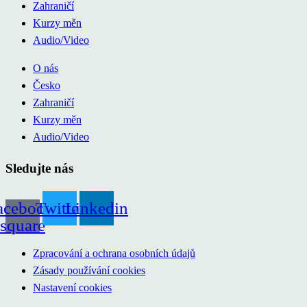
Zahraničí
Kurzy měn
Audio/Video
O nás
Česko
Zahraničí
Kurzy měn
Audio/Video
Sledujte nás
acebook-
Twitter
Linkedin
square
Zpracování a ochrana osobních údajů
Zásady používání cookies
Nastavení cookies