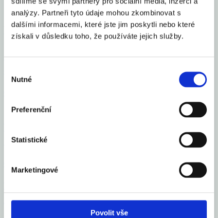
sdílíme se svými partnery pro sociální média, inzerci a
Sdílet článek
analýzy. Partneři tyto údaje mohou zkombinovat s
dalšími informacemi, které jste jim poskytli nebo které
Mohlo by Vás zajímat
získali v důsledku toho, že používáte jejich služby.
Česko se zařadilo mezi 16 elitních světových gastro
Výběr
destinací roku 2026
Nutné
souhlasu
Celý článek
Preferenční
Vloni v ČR zbankrotovalo 6 213 podnikatelů, o 16
Statistické
% více než v roce 2024
Celý článek
Marketingové
Průměrná inflace v roce 2025 na 2,5 %, letos okolo
2 %
Povolit vše