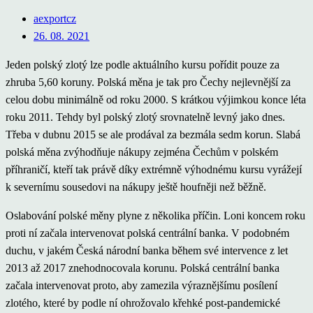
aexportcz
26. 08. 2021
Jeden polský zlotý lze podle aktuálního kursu pořídit pouze za
zhruba 5,60 koruny. Polská měna je tak pro Čechy nejlevnější za
celou dobu minimálně od roku 2000. S krátkou výjimkou konce léta
roku 2011. Tehdy byl polský zlotý srovnatelně levný jako dnes.
Třeba v dubnu 2015 se ale prodával za bezmála sedm korun. Slabá
polská měna zvýhodňuje nákupy zejména Čechům v polském
příhraničí, kteří tak právě díky extrémně výhodnému kursu vyrážejí
k severnímu sousedovi na nákupy ještě houfněji než běžně.
Oslabování polské měny plyne z několika příčin. Loni koncem roku
proti ní začala intervenovat polská centrální banka. V podobném
duchu, v jakém Česká národní banka během své intervence z let
2013 až 2017 znehodnocovala korunu. Polská centrální banka
začala intervenovat proto, aby zamezila výraznějšímu posílení
zlotého, které by podle ní ohrožovalo křehké post-pandemické