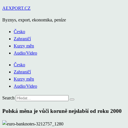
Přejít
AEXPORT.CZ
k
Byznys, export, ekonomika, peníze
obsahu
Česko
Zahraničí
Kurzy měn
Audio/Video
Česko
Zahraničí
Kurzy měn
Audio/Video
Search
Polská měna je vůči koruně nejslabší od roku 2000