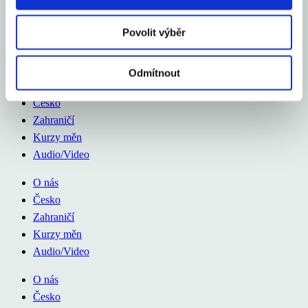
Celý článek
Povolit výběr
Aexport.cz
Odmítnout
O nás
Česko
Zahraničí
Kurzy měn
Audio/Video
O nás
Česko
Zahraničí
Kurzy měn
Audio/Video
O nás
Česko