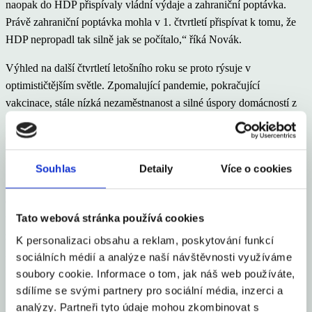
naopak do HDP přispívaly vládní výdaje a zahraniční poptávka.
Právě zahraniční poptávka mohla v 1. čtvrtletí přispívat k tomu, že
HDP nepropadl tak silně jak se počítalo,“ říká Novák.
Výhled na další čtvrtletí letošního roku se proto rýsuje v
optimističtějším světle. Zpomalující pandemie, pokračující
vakcinace, stále nízká nezaměstnanost a silné úspory domácností z
předchozích čtvrtletí vytvářejí vhodné podmínky pro rychlé oživení
domácí ekonomiky ve 2. čtvrtletí a především ve 2. polovině
letošního roku.
Souhlas
Detaily
Více o cookies
„I když HDP skončil v prvním čtvrtletí v červených číslech, mluvit o
další recesi je velmi předčasné. Je totiž velmi pravděpodobné, že už
Tato webová stránka používá cookies
ve druhém kvartále díky plánovanému konci restrikcí se ekonomika
začne vracet k růstu. Právě od dosud utlumených služeb bude
K personalizaci obsahu a reklam, poskytování funkcí
možné očekávat impuls, který zesílí ještě ve druhé polovině roku,“
sociálních médií a analýze naší návštěvnosti využíváme
komentuje data analytik ČSOB Petr Dufek.
soubory cookie. Informace o tom, jak náš web používáte,
sdílíme se svými partnery pro sociální média, inzerci a
Sdílet článek
analýzy. Partneři tyto údaje mohou zkombinovat s