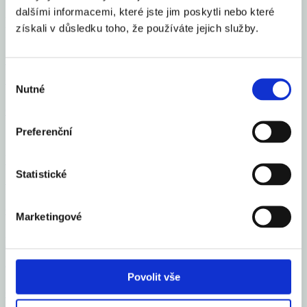
dalšími informacemi, které jste jim poskytli nebo které
Mohlo by Vás zajímat
získali v důsledku toho, že používáte jejich služby.
Česko se zařadilo mezi 16 elitních světových gastro
Výběr
destinací roku 2026
Nutné
souhlasu
Celý článek
Preferenční
Vloni v ČR zbankrotovalo 6 213 podnikatelů, o 16
Statistické
% více než v roce 2024
Celý článek
Marketingové
Průměrná inflace v roce 2025 na 2,5 %, letos okolo
2 %
Povolit vše
Celý článek