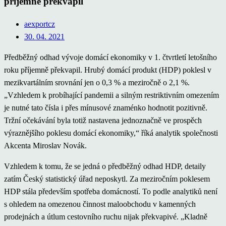
příjemně překvapil
aexportcz
30. 04. 2021
Předběžný odhad vývoje domácí ekonomiky v 1. čtvrtletí letošního
roku příjemně překvapil. Hrubý domácí produkt (HDP) poklesl v
mezikvartálním srovnání jen o 0,3 % a meziročně o 2,1 %.
„Vzhledem k probíhající pandemii a silným restriktivním omezením
je nutné tato čísla i přes mínusové znaménko hodnotit pozitivně.
Tržní očekávání byla totiž nastavena jednoznačně ve prospěch
výraznějšího poklesu domácí ekonomiky,“ říká analytik společnosti
Akcenta Miroslav Novák.
Vzhledem k tomu, že se jedná o předběžný odhad HDP, detaily
zatím Český statistický úřad neposkytl. Za meziročním poklesem
HDP stála především spotřeba domácností. To podle analytiků není
s ohledem na omezenou činnost maloobchodu v kamenných
prodejnách a útlum cestovního ruchu nijak překvapivé. „Kladně