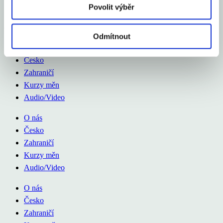
Povolit výběr
Aexport.cz
Odmítnout
O nás
Česko
Zahraničí
Kurzy měn
Audio/Video
O nás
Česko
Zahraničí
Kurzy měn
Audio/Video
O nás
Česko
Zahraničí