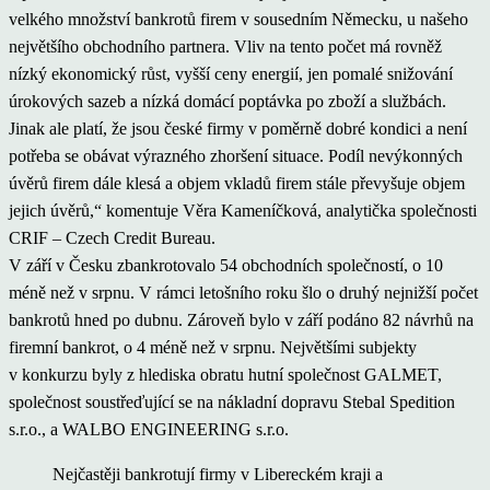
velkého množství bankrotů firem v sousedním Německu, u našeho
největšího obchodního partnera. Vliv na tento počet má rovněž
nízký ekonomický růst, vyšší ceny energií, jen pomalé snižování
úrokových sazeb a nízká domácí poptávka po zboží a službách.
Jinak ale platí, že jsou české firmy v poměrně dobré kondici a není
potřeba se obávat výrazného zhoršení situace. Podíl nevýkonných
úvěrů firem dále klesá a objem vkladů firem stále převyšuje objem
jejich úvěrů,“ komentuje Věra Kameníčková, analytička společnosti
CRIF – Czech Credit Bureau.
V září v Česku zbankrotovalo 54 obchodních společností, o 10
méně než v srpnu. V rámci letošního roku šlo o druhý nejnižší počet
bankrotů hned po dubnu. Zároveň bylo v září podáno 82 návrhů na
firemní bankrot, o 4 méně než v srpnu. Největšími subjekty
v konkurzu byly z hlediska obratu hutní společnost GALMET,
společnost soustřeďující se na nákladní dopravu Stebal Spedition
s.r.o., a WALBO ENGINEERING s.r.o.
Nejčastěji bankrotují firmy v Libereckém kraji a