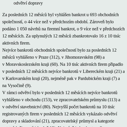
odvětví dopravy
Za posledních 12 měsíců byl vyhlášen bankrot u 693 obchodních
společností, o 44 více než v předchozím období. Zároveň bylo
podáno 1 050 návrhů na firemní bankrot, o 9 více než v předchozích
12 měsících. Za uplynulých 12 měsíců zbankrotovalo 16 z 10 tisíc
aktivních firem.
Nejvíce bankrotů obchodních společností bylo za posledních 12
měsíců vyhlášeno v Praze (312), v Jihomoravském (98) a
v Moravskoslezském kraji (60). Na 10 tisíc aktivních firem připadlo
v posledních 12 měsících nejvíce bankrotů v Libereckém kraji (21) a
v Karlovarském kraji (20), nejméně pak v Pardubickém kraji (7) a
na Vysočině (9).
V rámci odvětví bylo v posledních 12 měsících nejvíce bankrotů
vyhlášeno v obchodu (153), ve zpracovatelském průmyslu (113) a
v odvětví stavebnictví (80). Nejvyšší počet bankrotů na 10 tisíc
registrovaných firem v posledních 12 měsících vykázalo odvětví
dopravy a skladování (21), zpracovatelský průmysl a kategorie