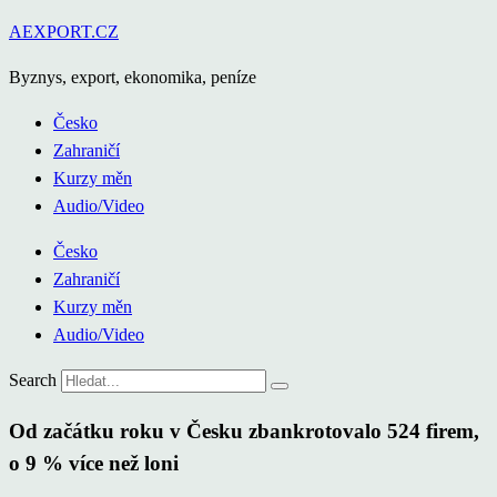
Přejít
AEXPORT.CZ
k
Byznys, export, ekonomika, peníze
obsahu
Česko
Zahraničí
Kurzy měn
Audio/Video
Česko
Zahraničí
Kurzy měn
Audio/Video
Search
Od začátku roku v Česku zbankrotovalo 524 firem,
o 9 % více než loni