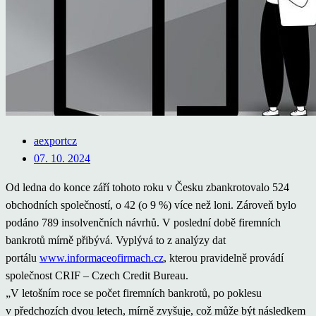
aexportcz
07. 10. 2024
Od ledna do konce září tohoto roku v Česku zbankrotovalo 524
obchodních společností, o 42 (o 9 %) více než loni. Zároveň bylo
podáno 789 insolvenčních návrhů. V poslední době firemních
bankrotů mírně přibývá. Vyplývá to z analýzy dat
portálu
www.informaceofirmach.cz
, kterou pravidelně provádí
společnost CRIF – Czech Credit Bureau.
„V letošním roce se počet firemních bankrotů, po poklesu
v předchozích dvou letech, mírně zvyšuje, což může být následkem