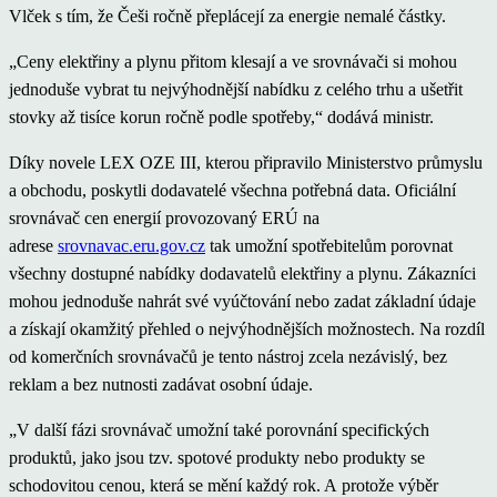
Vlček s tím, že Češi ročně přeplácejí za energie nemalé částky.
„Ceny elektřiny a plynu přitom klesají a ve srovnávači si mohou
jednoduše vybrat tu nejvýhodnější nabídku z celého trhu a ušetřit
stovky až tisíce korun ročně podle spotřeby,“ dodává ministr.
Díky novele LEX OZE III, kterou připravilo Ministerstvo průmyslu
a obchodu, poskytli dodavatelé všechna potřebná data. Oficiální
srovnávač cen energií provozovaný ERÚ na
adrese
srovnavac.eru.gov.cz
tak umožní spotřebitelům porovnat
všechny dostupné nabídky dodavatelů elektřiny a plynu. Zákazníci
mohou jednoduše nahrát své vyúčtování nebo zadat základní údaje
a získají okamžitý přehled o nejvýhodnějších možnostech. Na rozdíl
od komerčních srovnávačů je tento nástroj zcela nezávislý, bez
reklam a bez nutnosti zadávat osobní údaje.
„V další fázi srovnávač umožní také porovnání specifických
produktů, jako jsou tzv. spotové produkty nebo produkty se
schodovitou cenou, která se mění každý rok. A protože výběr