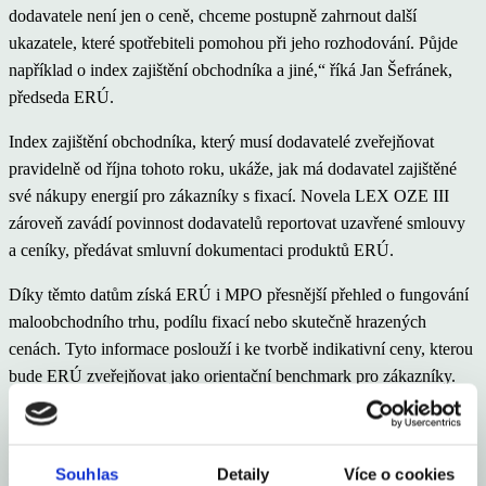
dodavatele není jen o ceně, chceme postupně zahrnout další
ukazatele, které spotřebiteli pomohou při jeho rozhodování. Půjde
například o index zajištění obchodníka a jiné,“ říká Jan Šefránek,
předseda ERÚ.
Index zajištění obchodníka, který musí dodavatelé zveřejňovat
pravidelně od října tohoto roku, ukáže, jak má dodavatel zajištěné
své nákupy energií pro zákazníky s fixací. Novela LEX OZE III
zároveň zavádí povinnost dodavatelů reportovat uzavřené smlouvy
a ceníky, předávat smluvní dokumentaci produktů ERÚ.
Díky těmto datům získá ERÚ i MPO přesnější přehled o fungování
maloobchodního trhu, podílu fixací nebo skutečně hrazených
cenách. Tyto informace poslouží i ke tvorbě indikativní ceny, kterou
bude ERÚ zveřejňovat jako orientační benchmark pro zákazníky.
„Správnou změnou dodavatele elektřiny nebo plynu mohou
spotřebitelé ušetřit až desítky procent z faktur za energie. Komerční
Souhlas
Detaily
Více o cookies
srovnávače však mnohdy porovnávají jen omezenou nabídku