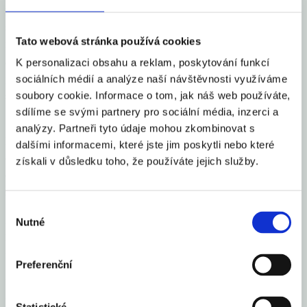
produktů, a ne vždy nestranně,“ říká Michal Macenauer, ředitel
strategie poradenské společnosti EGU, a dodává: „Státní srovnávač
Tato webová stránka používá cookies
nepreferuje žádné dodavatele a zaručuje zcela nezávislé porovnání
aktuálních cenových nabídek elektřiny a plynu. Zájemcům nabídne
K personalizaci obsahu a reklam, poskytování funkcí
přesnější porovnání cen i díky možnosti zohlednit průběh jejich
sociálních médií a analýze naší návštěvnosti využíváme
soubory cookie. Informace o tom, jak náš web používáte,
spotřeby v čase.“
sdílíme se svými partnery pro sociální média, inzerci a
Změny obsažené v novele LEX OZE III přináší zákazníkům nejen
analýzy. Partneři tyto údaje mohou zkombinovat s
lepší orientaci na trhu, ale i vyšší bezpečnost. Index zajištění
dalšími informacemi, které jste jim poskytli nebo které
obchodníka umožní spotřebitelům nahlédnout, do jaké míry má
získali v důsledku toho, že používáte jejich služby.
dodavatel své nákupy energií kryté, což pomůže předcházet
situacím, jaké nastaly při pádu některých dodavatelů v minulosti.
Výběr
Zákon také zamezí tzv. řetězení licencí, kdy nepoctiví obchodníci,
Nutné
souhlasu
kteří v minulosti zakládali nové firmy a převáděli zákazníky mezi
nimi, již nebudou moci působit na trhu.
Preferenční
Nové pravomoci a nástroje budou spuštěny postupně. ERÚ
připravuje potřebné vyhlášky a metodiky, které projdou veřejnými