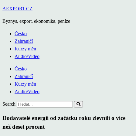
Přejít
AEXPORT.CZ
k
Byznys, export, ekonomika, peníze
obsahu
Česko
Zahraničí
Kurzy měn
Audio/Video
Česko
Zahraničí
Kurzy měn
Audio/Video
Search
Dodavatelé energií od začátku roku zlevnili o více
než deset procent