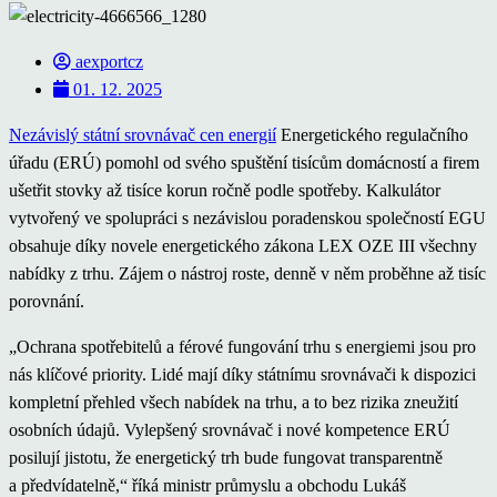
aexportcz
01. 12. 2025
Nezávislý státní srovnávač cen energií
Energetického regulačního
úřadu (ERÚ) pomohl od svého spuštění tisícům domácností a firem
ušetřit stovky až tisíce korun ročně podle spotřeby. Kalkulátor
vytvořený ve spolupráci s nezávislou poradenskou společností EGU
obsahuje díky novele energetického zákona LEX OZE III všechny
nabídky z trhu. Zájem o nástroj roste, denně v něm proběhne až tisíc
porovnání.
„Ochrana spotřebitelů a férové fungování trhu s energiemi jsou pro
nás klíčové priority. Lidé mají díky státnímu srovnávači k dispozici
kompletní přehled všech nabídek na trhu, a to bez rizika zneužití
osobních údajů. Vylepšený srovnávač i nové kompetence ERÚ
posilují jistotu, že energetický trh bude fungovat transparentně
a předvídatelně,“ říká ministr průmyslu a obchodu Lukáš