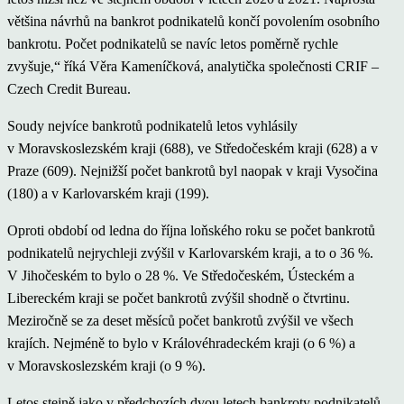
většina návrhů na bankrot podnikatelů končí povolením osobního
bankrotu. Počet podnikatelů se navíc letos poměrně rychle
zvyšuje,“ říká Věra Kameníčková, analytička společnosti CRIF –
Czech Credit Bureau.
Soudy nejvíce bankrotů podnikatelů letos vyhlásily
v Moravskoslezském kraji (688), ve Středočeském kraji (628) a v
Praze (609). Nejnižší počet bankrotů byl naopak v kraji Vysočina
(180) a v Karlovarském kraji (199).
Oproti období od ledna do října loňského roku se počet bankrotů
podnikatelů nejrychleji zvýšil v Karlovarském kraji, a to o 36 %.
V Jihočeském to bylo o 28 %. Ve Středočeském, Ústeckém a
Libereckém kraji se počet bankrotů zvýšil shodně o čtvrtinu.
Meziročně se za deset měsíců počet bankrotů zvýšil ve všech
krajích. Nejméně to bylo v Královéhradeckém kraji (o 6 %) a
v Moravskoslezském kraji (o 9 %).
Letos stejně jako v předchozích dvou letech bankroty podnikatelů