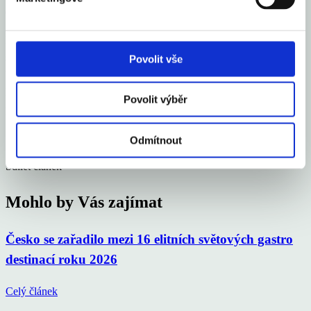
devět bankrotů.
Postupně se zvyšuje podíl bankrotů podnikatelů, kteří působí na trhu
spíše kratší dobu. Mezi rokem 2021 a 2025 se na celkovém počtu
Povolit vše
bankrotů zvýšil podíl těch, kteří na trh vstoupili před méně než šesti
lety, a to z 10 % na 28 %. Téměř polovina všech letošních bankrotů
Povolit výběr
podnikatelů připadla na ty, kteří jsou na trhu méně než 10 let.
Odmítnout
Sdílet článek
Mohlo by Vás zajímat
Česko se zařadilo mezi 16 elitních světových gastro
destinací roku 2026
Celý článek