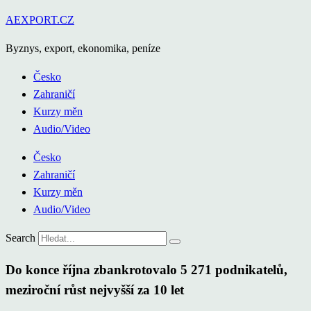
Přejít
AEXPORT.CZ
k
Byznys, export, ekonomika, peníze
obsahu
Česko
Zahraničí
Kurzy měn
Audio/Video
Česko
Zahraničí
Kurzy měn
Audio/Video
Search
Do konce října zbankrotovalo 5 271 podnikatelů,
meziroční růst nejvyšší za 10 let