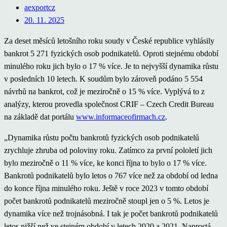
aexportcz
20. 11. 2025
Za deset měsíců letošního roku soudy v České republice vyhlásily
bankrot 5 271 fyzických osob podnikatelů. Oproti stejnému období
minulého roku jich bylo o 17 % více. Je to nejvyšší dynamika růstu
v posledních 10 letech. K soudům bylo zároveň podáno 5 554
návrhů na bankrot, což je meziročně o 15 % více. Vyplývá to z
analýzy, kterou provedla společnost CRIF – Czech Credit Bureau
na základě dat portálu
www.informaceofirmach.cz
.
„Dynamika růstu počtu bankrotů fyzických osob podnikatelů
zrychluje zhruba od poloviny roku. Zatímco za první pololetí jich
bylo meziročně o 11 % více, ke konci října to bylo o 17 % více.
Bankrotů podnikatelů bylo letos o 767 více než za období od ledna
do konce října minulého roku. Ještě v roce 2023 v tomto období
počet bankrotů podnikatelů meziročně stoupl jen o 5 %. Letos je
dynamika více než trojnásobná. I tak je počet bankrotů podnikatelů
letos nižší než ve stejném období v letech 2020 a 2021. Naprostá