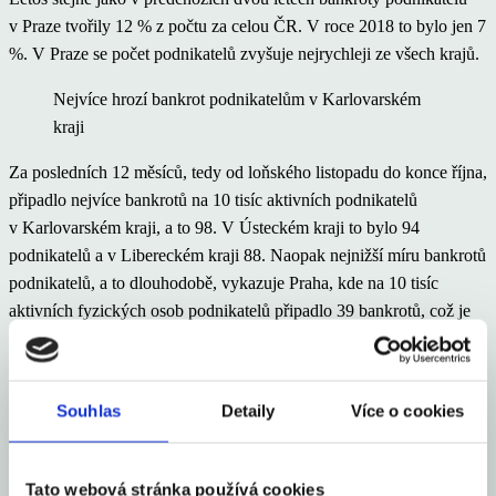
v Praze tvořily 12 % z počtu za celou ČR. V roce 2018 to bylo jen 7
%. V Praze se počet podnikatelů zvyšuje nejrychleji ze všech krajů.
Nejvíce hrozí bankrot podnikatelům v Karlovarském
kraji
Za posledních 12 měsíců, tedy od loňského listopadu do konce října,
připadlo nejvíce bankrotů na 10 tisíc aktivních podnikatelů
v Karlovarském kraji, a to 98. V Ústeckém kraji to bylo 94
podnikatelů a v Libereckém kraji 88. Naopak nejnižší míru bankrotů
podnikatelů, a to dlouhodobě, vykazuje Praha, kde na 10 tisíc
aktivních fyzických osob podnikatelů připadlo 39 bankrotů, což je
méně než polovina hodnoty v nejvíce ohrožených krajích. Pořadí
krajů se z dlouhodobého pohledu výrazněji nemění.
Souhlas
Detaily
Více o cookies
Při pohledu na jednotlivá odvětví za posledních 12 měsíců nejvíce
podnikatelů, kteří zbankrotovali, se věnovalo stavebnictví (1 466).
Druhý nejvyšší počet podnikal v obchodu (1 019) a dále pak ve
Tato webová stránka používá cookies
zpracovatelském průmyslu (801). Oproti předchozímu období se