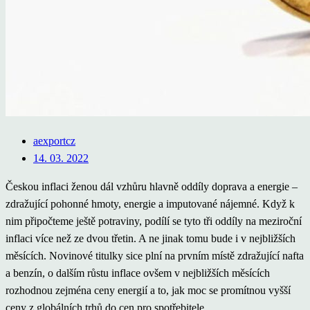
aexportcz
14. 03. 2022
Českou inflaci ženou dál vzhůru hlavně oddíly doprava a energie –
zdražující pohonné hmoty, energie a imputované nájemné. Když k
nim připočteme ještě potraviny, podílí se tyto tři oddíly na meziroční
inflaci více než ze dvou třetin. A ne jinak tomu bude i v nejbližších
měsících. Novinové titulky sice plní na prvním místě zdražující nafta
a benzín, o dalším růstu inflace ovšem v nejbližších měsících
rozhodnou zejména ceny energií a to, jak moc se promítnou vyšší
ceny z globálních trhů do cen pro spotřebitele.