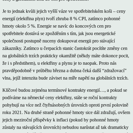
Je to jednak kvůli jejich vyšší váze ve spotřebitelském koši – ceny
energií (elektřina plyn) tvoří zhruba 8 % CPI, zatímco pohonné
hmoty okolo 5 %. Energie se navíc do koncových cen pro
spotřebitele dostává se zpožděním s tím, jak jsou energetické
společnosti postupně nuceny dokupovat energii pro stávající
zákazníky. Zatímco u čerpacích stanic častokrát pocítíte změny cen
na globálních trzích prakticky okamžitě (někdy máte dokonce pocit,
že i s předstihem), u elektřiny a plynu je to naopak. Proto nás
pravděpodobně v průběhu března a dubna čeká další “zdražovací”
vlna, jejíž intenzita bude záviset na míře napětí na globálních trzích.
Klíčové budou zejména termínové kontrakty energií…, a pokud se
podíváme na německé ceny elektřiny, stále se roční kontrakty
pohybují na více než čtyřnásobných úrovních oproti první polovině
roku 2021. Na druhé straně pohonné hmoty sice dál zdražují, ovšem
jejich meziroční příspěvky k inflaci (pokud by pohonné hmoty
zůstaly na stávajících úrovních) nebudou narůstat až tak dramaticky