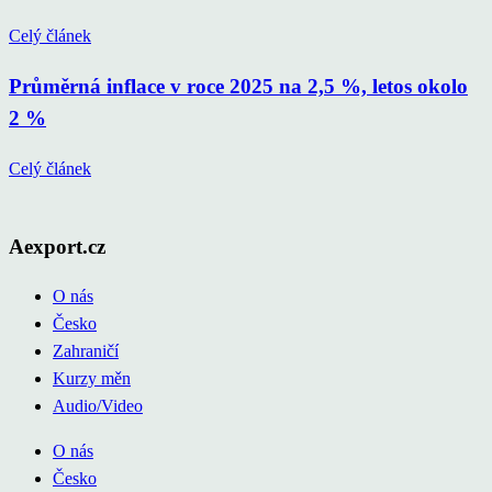
Celý článek
Průměrná inflace v roce 2025 na 2,5 %, letos okolo
2 %
Celý článek
Aexport.cz
O nás
Česko
Zahraničí
Kurzy měn
Audio/Video
O nás
Česko