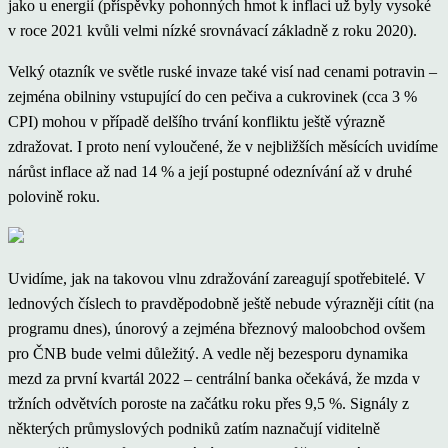
jako u energií (příspěvky pohonných hmot k inflaci už byly vysoké
v roce 2021 kvůli velmi nízké srovnávací základně z roku 2020).
Velký otazník ve světle ruské invaze také visí nad cenami potravin –
zejména obilniny vstupující do cen pečiva a cukrovinek (cca 3 %
CPI) mohou v případě delšího trvání konfliktu ještě výrazně
zdražovat. I proto není vyloučené, že v nejbližších měsících uvidíme
nárůst inflace až nad 14 % a její postupné odeznívání až v druhé
polovině roku.
Uvidíme, jak na takovou vlnu zdražování zareagují spotřebitelé. V
lednových číslech to pravděpodobně ještě nebude výrazněji cítit (na
programu dnes), únorový a zejména březnový maloobchod ovšem
pro ČNB bude velmi důležitý. A vedle něj bezesporu dynamika
mezd za první kvartál 2022 – centrální banka očekává, že mzda v
tržních odvětvích poroste na začátku roku přes 9,5 %. Signály z
některých průmyslových podniků zatím naznačují viditelně