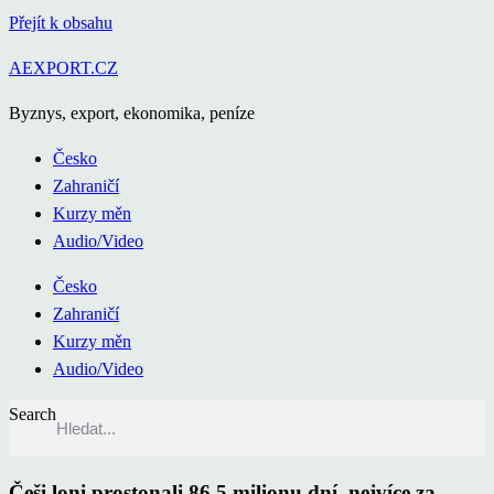
Přejít k obsahu
AEXPORT.CZ
Byznys, export, ekonomika, peníze
Česko
Zahraničí
Kurzy měn
Audio/Video
Česko
Zahraničí
Kurzy měn
Audio/Video
Search
Češi loni prostonali 86,5 milionu dní, nejvíce za