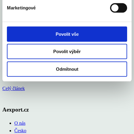
Marketingové
Celý článek
Vloni v ČR zbankrotovalo 6 213 podnikatelů, o 16
Povolit vše
% více než v roce 2024
Povolit výběr
Celý článek
Průměrná inflace v roce 2025 na 2,5 %, letos okolo
Odmítnout
2 %
Celý článek
Aexport.cz
O nás
Česko