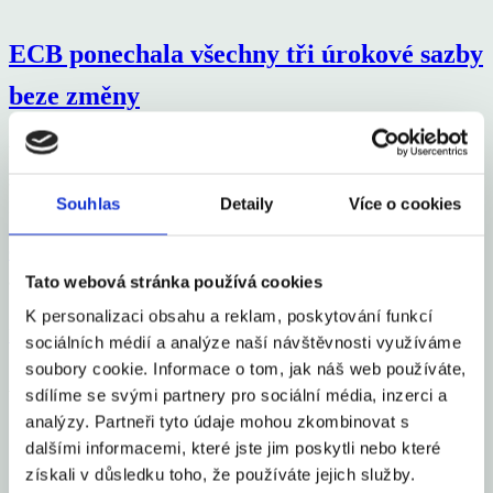
ECB ponechala všechny tři úrokové sazby
beze změny
V souladu s očekáváním trhu ECB ponechala všechny tři úrokové
sazby beze změny. Již potřetí v řadě zvolila rada guvernérů stabilitu.
Souhlas
Detaily
Více o cookies
Depozitní sazba zůstává na 2 %. Inflace se pohybuje
Celý článek
aexportcz
31. 10. 2025
Tato webová stránka používá cookies
K personalizaci obsahu a reklam, poskytování funkcí
Financial Markets
by TradingView
sociálních médií a analýze naší návštěvnosti využíváme
soubory cookie. Informace o tom, jak náš web používáte,
Aexport.cz
sdílíme se svými partnery pro sociální média, inzerci a
analýzy. Partneři tyto údaje mohou zkombinovat s
O nás
dalšími informacemi, které jste jim poskytli nebo které
Česko
získali v důsledku toho, že používáte jejich služby.
Zahraničí