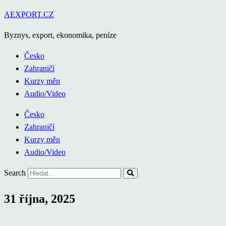
Přejít
AEXPORT.CZ
k
Byznys, export, ekonomika, peníze
obsahu
Česko
Zahraničí
Kurzy měn
Audio/Video
Česko
Zahraničí
Kurzy měn
Audio/Video
Search
31 října, 2025