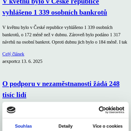
V květnu bylo v České republice
vyhlášeno 1 339 osobních bankrotů
V květnu bylo v České republice vyhlášeno 1 339 osobních
bankrotů, o 172 méně než v dubnu. Zároveň bylo podáno 1 317
návrhů na osobní bankrot. Oproti dubnu jich bylo o 184 méně. I tak
Celý článek
aexportcz
13. 6. 2025
O podporu v nezaměstnanosti žádá 248
tisíc lidí
Počet žádostí o podporu v nezaměstnanosti, kdy lidé poprvé
požádali o podporu, se ve srovnání s minulým týdnem nezměnil a
zůstal na 248 tisících. Trh předpokládal, že těchto žádostí bude
Souhlas
Detaily
Více o cookies