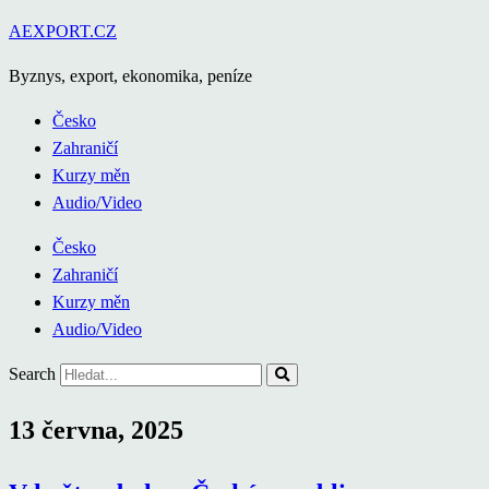
Přejít
AEXPORT.CZ
k
Byznys, export, ekonomika, peníze
obsahu
Česko
Zahraničí
Kurzy měn
Audio/Video
Česko
Zahraničí
Kurzy měn
Audio/Video
Search
13 června, 2025