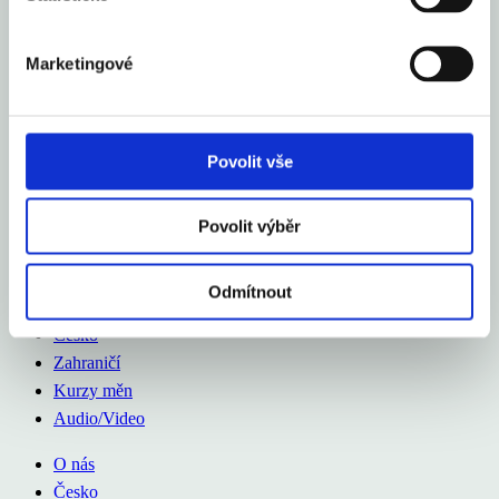
Česko
Zahraničí
Marketingové
Kurzy měn
Audio/Video
O nás
Povolit vše
Česko
Zahraničí
Povolit výběr
Kurzy měn
Audio/Video
Odmítnout
O nás
Česko
Zahraničí
Kurzy měn
Audio/Video
O nás
Česko