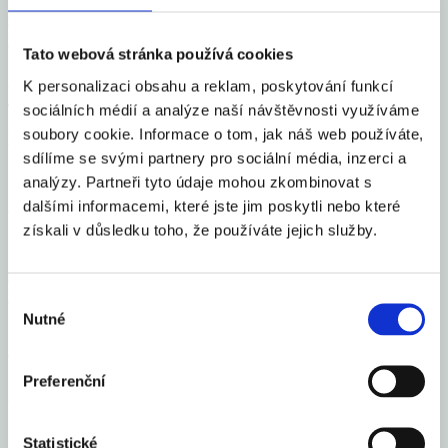
Celý článek
aexportcz
13. 6. 2025
Tato webová stránka používá cookies
K personalizaci obsahu a reklam, poskytování funkcí
Vyšší cla v americké inflaci těžko
sociálních médií a analýze naší návštěvnosti využíváme
pohledat
soubory cookie. Informace o tom, jak náš web používáte,
sdílíme se svými partnery pro sociální média, inzerci a
analýzy. Partneři tyto údaje mohou zkombinovat s
Kdo hledá v americké inflaci průsak vyšších celních sazeb,
dalšími informacemi, které jste jim poskytli nebo které
aplikovaných v různých sazbách a krocích od března tohoto roku,
získali v důsledku toho, že používáte jejich služby.
má těžkou práci. Po vyšších clech není ani památky, což platí
Celý článek
Výběr
aexportcz
13. 6. 2025
Nutné
souhlasu
Financial Markets
by TradingView
Preferenční
Aexport.cz
O nás
Statistické