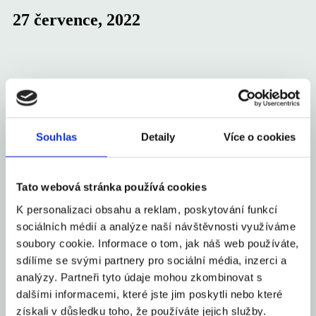
27 července, 2022
Vláda schválila novelu rozpočtu 2022 se
schodkem 330 mld. Kč
Souhlas
Detaily
Více o cookies
Vláda dnes schválila novelu státního rozpočtu pro rok 2022,
která reaguje na důsledky ruské agrese na Ukrajině. Celkové
příjmy novelizovaného rozpočtu činí 1 678,3 mld. Kč a celkové
Tato webová stránka používá cookies
výdaje 2 008,3 mld. Kč.
K personalizaci obsahu a reklam, poskytování funkcí
sociálních médií a analýze naší návštěvnosti využíváme
Celý článek
soubory cookie. Informace o tom, jak náš web používáte,
aexportcz
27. 7. 2022
sdílíme se svými partnery pro sociální média, inzerci a
analýzy. Partneři tyto údaje mohou zkombinovat s
Burza v Rotterdamu: cena elektřiny
dalšími informacemi, které jste jim poskytli nebo které
překročila hranici 200 eur/MWh
získali v důsledku toho, že používáte jejich služby.