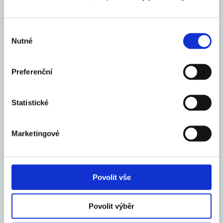
Cena elektřiny na burze v Rotterdamu dnes prolomila historickou
Výběr
hranici 200 eur (4915 Kč) za megawatthodinu (MWh). Ceny
Nutné
souhlasu
podle pozorovatelů táhne vzhůru zdražující zemní plyn. Poté, co
Kreml během pondělí oznámil
Preferenční
Celý článek
aexportcz
27. 7. 2022
Statistické
Marketingové
Financial Markets
by TradingView
Povolit vše
Aexport.cz
Povolit výběr