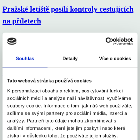
Pražské letiště posílí kontroly cestujících
na příletech
Letiště Praha, Cizinecká policie ČR a Celní správa ČR v souvislosti
s novým ochranným opatřením Ministerstva zdravotnictví ČR posílí
kontrolu aktuálně platných podmínek pro vstup do České republiky.
Souhlas
Detaily
Více o cookies
Společně tak
Celý článek
Tato webová stránka používá cookies
aexportcz
1. 9. 2021
K personalizaci obsahu a reklam, poskytování funkcí
Financial Markets
by TradingView
sociálních médií a analýze naší návštěvnosti využíváme
soubory cookie. Informace o tom, jak náš web používáte,
Aexport.cz
sdílíme se svými partnery pro sociální média, inzerci a
analýzy. Partneři tyto údaje mohou zkombinovat s
O nás
dalšími informacemi, které jste jim poskytli nebo které
Česko
získali v důsledku toho, že používáte jejich služby.