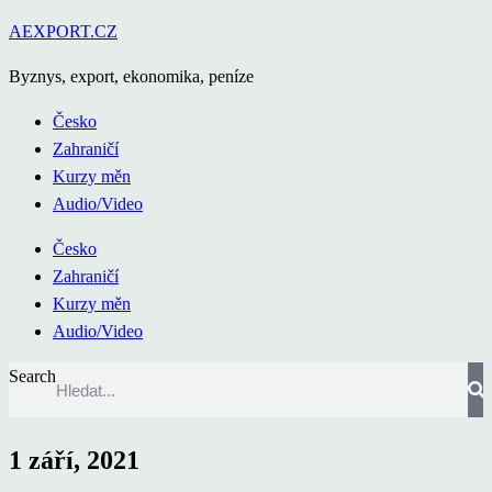
Přejít
AEXPORT.CZ
k
Byznys, export, ekonomika, peníze
obsahu
Česko
Zahraničí
Kurzy měn
Audio/Video
Česko
Zahraničí
Kurzy měn
Audio/Video
Search
1 září, 2021