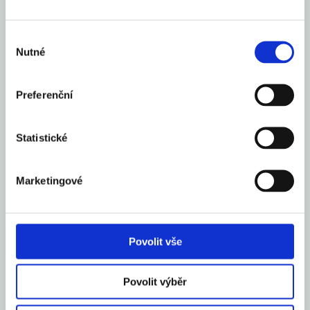
Zahraničí
Kurzy měn
Audio/Video
Výběr
Nutné
souhlasu
O nás
Česko
Preferenční
Zahraničí
Kurzy měn
Audio/Video
Statistické
O nás
Česko
Marketingové
Zahraničí
Kurzy měn
Audio/Video
Povolit vše
O nás
Česko
Povolit výběr
Zahraničí