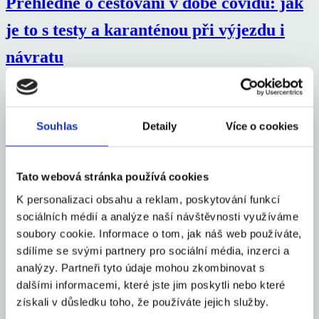
Přehledně o cestování v době covidu: jak
je to s testy a karanténou při výjezdu i
návratu
Od pondělí 2. srpna se mění zařazení zemí v cestovatelském
semaforu, který pravidelně každý týden aktualizuje Ministerstvo
Souhlas
Detaily
Více o cookies
zdravotnictví. Největší změna se týká červených zemí, jejichž
seznam se rozšíří o Dánsko
Celý článek
Tato webová stránka používá cookies
aexportcz
2. 8. 2021
K personalizaci obsahu a reklam, poskytování funkcí
sociálních médií a analýze naší návštěvnosti využíváme
Financial Markets
by TradingView
soubory cookie. Informace o tom, jak náš web používáte,
sdílíme se svými partnery pro sociální média, inzerci a
Aexport.cz
analýzy. Partneři tyto údaje mohou zkombinovat s
dalšími informacemi, které jste jim poskytli nebo které
O nás
získali v důsledku toho, že používáte jejich služby.
Česko