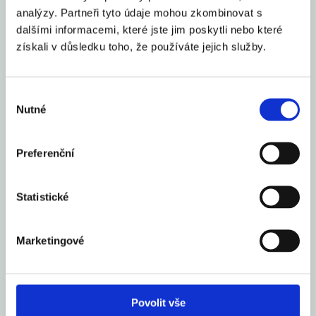
aexportcz
20. 10. 2020
analýzy. Partneři tyto údaje mohou zkombinovat s
dalšími informacemi, které jste jim poskytli nebo které
Financial Markets
by TradingView
získali v důsledku toho, že používáte jejich služby.
Aexport.cz
Výběr
O nás
Nutné
souhlasu
Česko
Zahraničí
Preferenční
Kurzy měn
Audio/Video
Statistické
O nás
Česko
Zahraničí
Marketingové
Kurzy měn
Audio/Video
O nás
Povolit vše