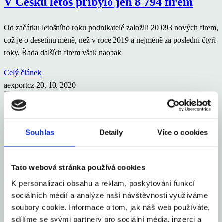
V Česku letos přibylo jen 8 794 firem
Od začátku letošního roku podnikatelé založili 20 093 nových firem,
což je o desetinu méně, než v roce 2019 a nejméně za poslední čtyři
roky. Řada dalších firem však naopak
Celý článek
aexportcz
20. 10. 2020
Korunu čekají těžké týdny. Přečtěte si
Souhlas
Detaily
Více o cookies
proč
Druhá vlna pandemie koronaviru bude korunu v nejbližších týdnech
Tato webová stránka používá cookies
dále dusit. A nijak jí nepomůže ani skutečnost, že nákaza zesiluje i v
K personalizaci obsahu a reklam, poskytování funkcí
ostatních evropských zemích a pravděpodobně bude sílit globální
sociálních médií a analýze naší návštěvnosti využíváme
soubory cookie. Informace o tom, jak náš web používáte,
Celý článek
sdílíme se svými partnery pro sociální média, inzerci a