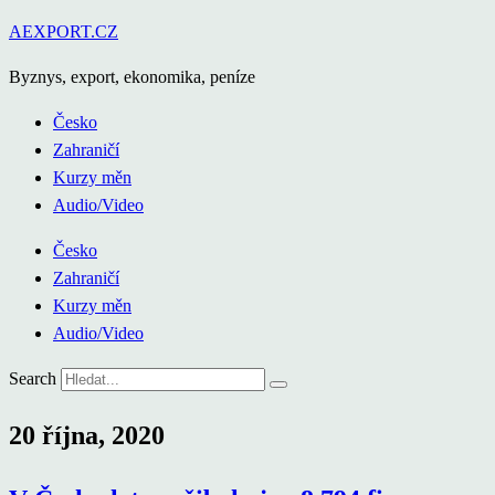
Přejít
AEXPORT.CZ
k
Byznys, export, ekonomika, peníze
obsahu
Česko
Zahraničí
Kurzy měn
Audio/Video
Česko
Zahraničí
Kurzy měn
Audio/Video
Search
20 října, 2020