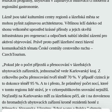
relaxační programy, ubytování v zajímavých budovách či moderní a
regionální gastronomie.
Lázně jsou také kulturními centry regionů a lázeňská města se
mohou pyšnit zajímavou architekturou. Většinou leží daleko od
shonu velkoměst uprostřed krásné přírody a jejich skvělá
infrastruktura pro regeneraci a odpočinek nabízí ideální zázemí pro
aktivní objevování. Právě proto patří lázeňství mezi hlavní
komunikačních témata České centrály cestovního ruchu –
CzechTourism.
„Pokud jde o počet příjezdů a přenocování v lázeňských
ubytovacích zařízeních, jednoznačně vede Karlovarský kraj. Z
celkového počtu přenocování tvoří téměř 70 %. V případě cizinců je
to dokonce téměř 95 %. A to i přesto, že průměrný počet nocí, které
v tomto regionu lidé stráví, je v celorepublikovém srovnání nejnižší.
Nejčastěji na Karlovarsko míří za lázeňskou péčí, ale i na dovolenou
do hromadných ubytovacích zařízení kromě rezidentů hosté z
Německa, Slovenska, Ukrajiny, Tchaj-wanu a Polska,” shrnuje