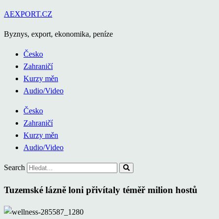
Přejít
AEXPORT.CZ
k
Byznys, export, ekonomika, peníze
obsahu
Česko
Zahraničí
Kurzy měn
Audio/Video
Česko
Zahraničí
Kurzy měn
Audio/Video
Search
Tuzemské lázně loni přivítaly téměř milion hostů