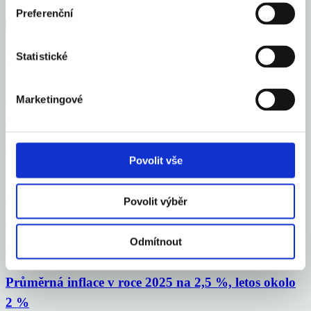
Preferenční
Statistické
Mohlo by Vás zajímat
Česko se zařadilo mezi 16 elitních světových gastro
Marketingové
destinací roku 2026
Celý článek
Povolit vše
Vloni v ČR zbankrotovalo 6 213 podnikatelů, o 16
Povolit výběr
% více než v roce 2024
Odmítnout
Celý článek
Průměrná inflace v roce 2025 na 2,5 %, letos okolo
2 %