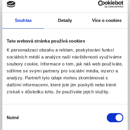
ředitel České centrály cestovního ruchu – CzechTourism František
Reismüller.
Souhlas
Detaily
Více o cookies
“Lázeňské resorty často vyhledávají též bonitní turisté z arabských
zemí. Proto klademe velký důraz na podporu spuštění linek ze
vzdálených, ale i z alternativních trhů, jako třeba Izraele. Už nyní
Tato webová stránka používá cookies
pozorujeme, že naše lázně profitují z přímého leteckého spojení
K personalizaci obsahu a reklam, poskytování funkcí
Praha-Dubaj. Pozitivně se podepsalo také spuštění spojení z Tchaj-
sociálních médií a analýze naší návštěvnosti využíváme
wanu v loňském roce. Letos v červnu obnoví po několikaleté pauze
soubory cookie. Informace o tom, jak náš web používáte,
společnost Hainan Airlines přímé spojení Prahy s pevninskou
sdílíme se svými partnery pro sociální média, inzerci a
Čínou, což s největší pravděpodobností opět pomůže přilákat do
analýzy. Partneři tyto údaje mohou zkombinovat s
Česka více návštěvníků ze vzdálených a bonitních trhů. A plusem
dalšími informacemi, které jste jim poskytli nebo které
bude určitě i přímá linka Karlovy Vary – Tel Aviv, která se spouští
získali v důsledku toho, že používáte jejich služby.
právě dnes. Každý čtvrtek večer až do konce října zajistí pravidelné
spojení s Izraelem,“ dodává.
Výběr
Sdílet článek
Nutné
souhlasu