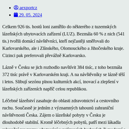
aexportcz
29. 05. 2024
Celkem 926 tis. hostů loni zamířilo do některého z tuzemských
lázeňských ubytovacích zařízení (LUZ). Bezmála 60 % z nich (541
tis.) tvořili domácí návštěvníci, kteří nejčastěji směřovali do
Karlovarského, ale i Zlínského, Olomouckého a Jihočeského kraje.
Cizinci pak preferovali převážně Karlovarsko.
Lázně v Česku se jich rozhodlo navštívit 384 tisíc, z toho bezmála
372 tisíc právě v Karlovarském kraji. A na návštěvníky se lázně těší
i letos. Slibují sezónu plnou kulturních akcí, inovací a zlepšení v
lázeňských zařízeních napříč celou republikou.
Léčebné lázeňství zasahuje do oblasti zdravotnictví a cestovního
ruchu. Současně je jedním z významných tahounů zahraniční
návštěvnosti Česka. Zájem o lázeňské pobyty v Česku je
dlouhodobě stabilní. Kromě léčebných pobytů, patří mezi lákadla