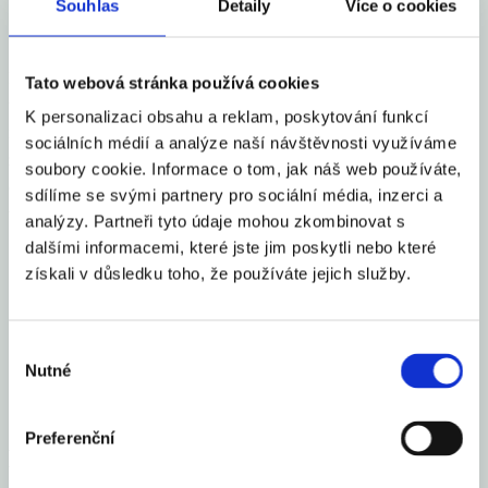
Souhlas
Detaily
Více o cookies
Příznivé je, že bezmála dvě třetiny firem nepředpokládají do konce
Tato webová stránka používá cookies
tohoto roku propouštění, přibližně desetina počítá dokonce s
K personalizaci obsahu a reklam, poskytování funkcí
navyšováním počtu zaměstnanců. „To svědčí o snaze neztratit
sociálních médií a analýze naší návštěvnosti využíváme
zaměstnance v situaci, kdy se po dlouhé době konečně začíná
soubory cookie. Informace o tom, jak náš web používáte,
objevovat světlo na konci tunelu v podobě dostupných a účinných
sdílíme se svými partnery pro sociální média, inzerci a
vakcín,“ říká Martin Kupka.
analýzy. Partneři tyto údaje mohou zkombinovat s
dalšími informacemi, které jste jim poskytli nebo které
získali v důsledku toho, že používáte jejich služby.
Sdílet článek
Výběr
Nutné
souhlasu
Preferenční
Mohlo by Vás zajímat