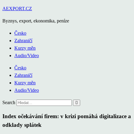
Přejít
AEXPORT.CZ
k
Byznys, export, ekonomika, peníze
obsahu
Česko
Zahraničí
Kurzy měn
Audio/Video
Česko
Zahraničí
Kurzy měn
Audio/Video
Search
Index očekávání firem: v krizi pomáhá digitalizace a
odklady splátek