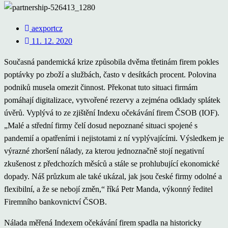
aexportcz
11. 12. 2020
Současná pandemická krize způsobila dvěma třetinám firem pokles
poptávky po zboží a službách, často v desítkách procent. Polovina
podniků musela omezit činnost. Překonat tuto situaci firmám
pomáhají digitalizace, vytvořené rezervy a zejména odklady splátek
úvěrů. Vyplývá to ze zjištění Indexu očekávání firem ČSOB (IOF).
„Malé a střední firmy čelí dosud nepoznané situaci spojené s
pandemií a opatřeními i nejistotami z ní vyplývajícími. Výsledkem je
výrazné zhoršení nálady, za kterou jednoznačně stojí negativní
zkušenost z předchozích měsíců a stále se prohlubující ekonomické
dopady. Náš průzkum ale také ukázal, jak jsou české firmy odolné a
flexibilní, a že se nebojí změn,“ říká Petr Manda, výkonný ředitel
Firemního bankovnictví ČSOB.
Nálada měřená Indexem očekávání firem spadla na historicky