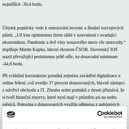
nejnižších -39,4 bodu.
Úbytek poptávky vede k omezování investic a škrtání rozvojových
plánů. „Už loni optimismus firem slábl v souvislosti s uvadající
ekonomikou. Pandemie a dvě vlny nouzového stavu vše umocnily,“
doplňuje Martin Kupka, hlavní ekonom ČSOB. Slovenský IOF
srazil převažující pesimismus ještě níže, na dosavadní minimum
-44,6 bodu.
Při zvládání koronakrize pomáhá zejména zavádění digitalizace a
online řešení, což uvedlo 37 procent dotazovaných, hlavně zástupci
z odvětví obchodu a IT. Zhruba sedm podniků z deseti přiznává, že
si tvoří finanční rezervy, které nyní mají v průměru asi na sedm
měsíců. Polovina z dotazovaných využila některou z nabízených
možností úlev a podpor. Z nich si hned čtvrtina firem odložila
splátky úvěrů. Necelá pětina pak hlásila zapojení do garančních
programů a 13 procent čerpalo s pomocí bank programy Covid.