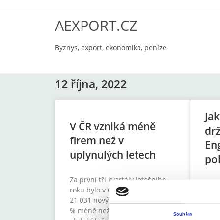
AEXPORT.CZ
Byznys, export, ekonomika, peníze
12 října, 2022
Ja
V ČR vzniká méně
drž
firem než v
En
uplynulých letech
po
Za první tři kvartály letošního
Trhy
roku bylo v ČR zaregistrováno
spoj
21 031 nových firem. To je o 5,5
brit
% méně než ve srovnatelném
prot
Souhlas