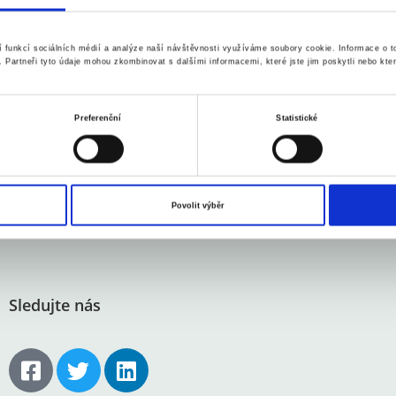
m včerejší seance na trhu
nzivně intervenovat.
zně expanzivní rozpočet
í funkcí sociálních médií a analýze naší návštěvnosti využíváme soubory cookie. Informace o 
ložený
y. Partneři tyto údaje mohou zkombinovat s dalšími informacemi, které jste jim poskytli nebo kter
 ČLÁNEK
Preferenční
Statistické
ortcz
12. 10. 2022
Povolit výběr
Sledujte nás