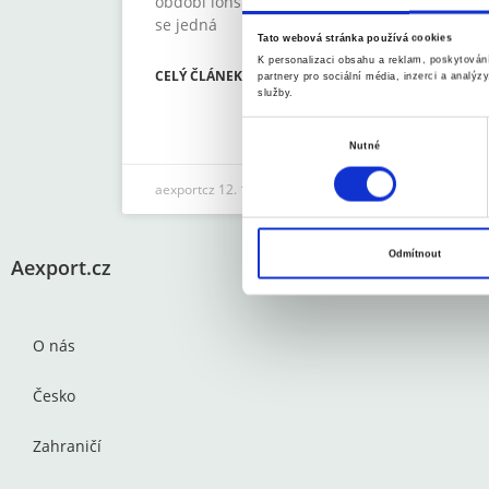
období loňského roku a zároveň
běhe
se jedná
inte
Tato webová stránka používá cookies
Výra
K personalizaci obsahu a reklam, poskytován
CELÝ ČLÁNEK
před
partnery pro sociální média, inzerci a analýz
služby.
CELÝ
V
Nutné
ý
b
aexportcz
12. 10. 2022
aexp
ě
r
Odmítnout
Aexport.cz
s
o
u
h
O nás
l
Česko
a
s
Zahraničí
u