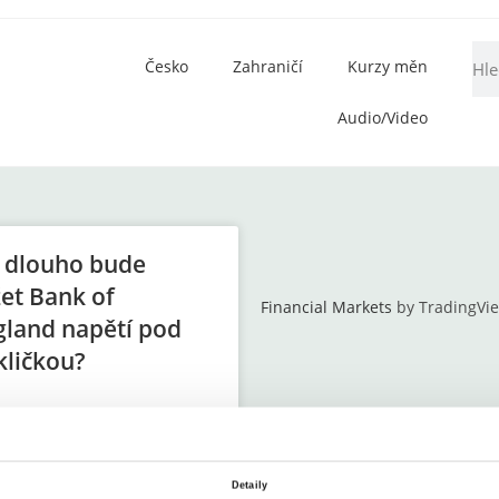
Česko
Zahraničí
Kurzy měn
Audio/Video
k dlouho bude
et Bank of
Financial Markets
by TradingVi
gland napětí pod
kličkou?
 opět zmítá nervozita
ená s výrazným napětím na
ském trhu s dluhopisy. I
o musela Bank of England
Detaily