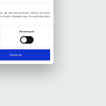
tom, jak náš web používáte, sdílíme se svými
é získali v důsledku toho, že používáte jejich
Marketingové
Povolit vše